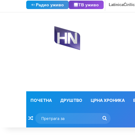
Радио уживо
ТВ уживо
Latinica
Ćirili
ПОЧЕТНА
ДРУШТВО
ЦРНА ХРОНИКА
Насумични текстови
Претрага
за