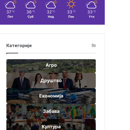
37
36
32
33
33
℃
℃
℃
℃
℃
Пет
Суб
Нед
Пон
Уто
Категорије
Агро
Друштво
Економија
Забава
Култура