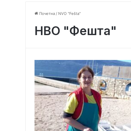
Почетна
/
NVO "Fešta"
НВО "Фешта"