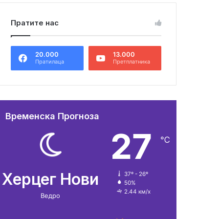
Пратите нас
20.000
13.000
Пратилаца
Претплатника
Временска Прогноза
27
℃
Херцег Нови
37º - 26º
50%
2.44 км/х
Ведро