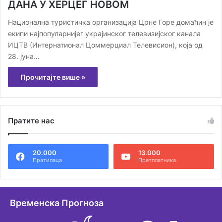
ДАНА У ХЕРЦЕГ НОВОМ
Национална туристичка организација Црне Горе домаћин је
екипи најпопуларнијег украјинског телевизијског канала
ИЦТВ (Интернатионал Цоммерциал Телевисион), која од
28. јуна…
Прочитајте више »
Пратите нас
20.000
13.000
Пратилаца
Претплатника
Временска Прогноза