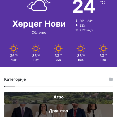
24
℃
Херцег Нови
36º - 24º
53%
2.72 км/х
Облачно
36
36
33
33
33
℃
℃
℃
℃
℃
Чет
Пет
Суб
Нед
Пон
Категорије
Агро
Друштво