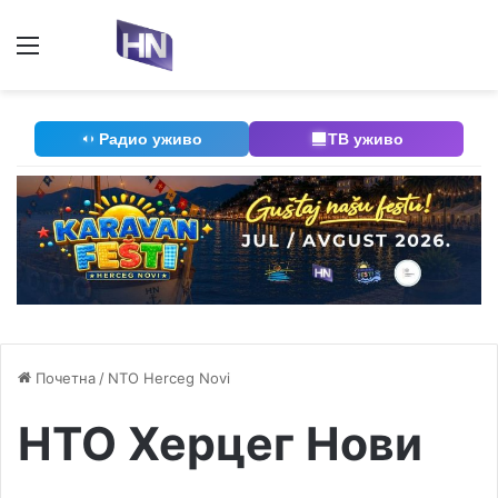
Мени
П
Радио уживо
ТВ уживо
Почетна
/
NTO Herceg Novi
НТО Херцег Нови