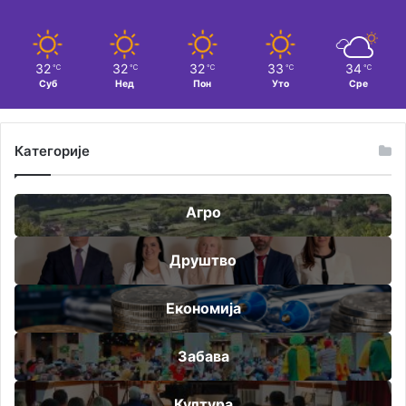
32
32
32
33
34
℃
℃
℃
℃
℃
Суб
Нед
Пон
Уто
Сре
Категорије
Агро
Друштво
Економија
Забава
Култура