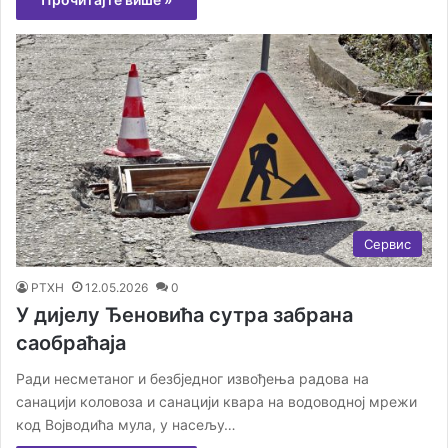
Сервис
РТХН
12.05.2026
0
У дијелу Ђеновића сутра забрана
саобраћаја
Ради несметаног и безбједног извођења радова на
санацији коловоза и санацији квара на водоводној мрежи
код Војводића мула, у насељу…