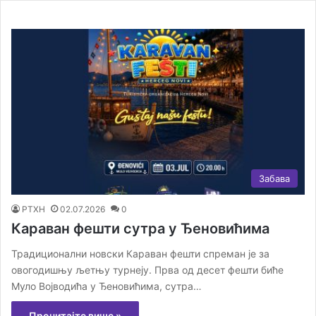
Забава
РТХН
02.07.2026
0
Караван фешти сутра у Ђеновићима
Традиционални новски Караван фешти спреман је за
овогодишњу љетњу турнеју. Прва од десет фешти биће
Муло Војводића у Ђеновићима, сутра…
Прочитајте више »