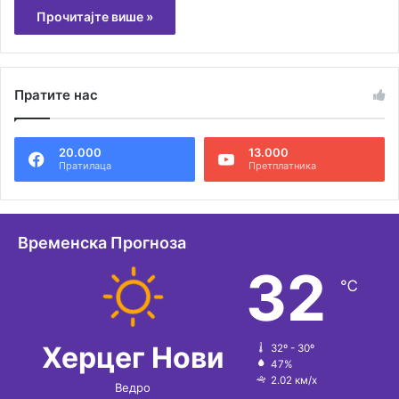
Прочитајте више »
Пратите нас
20.000
13.000
Пратилаца
Претплатника
Временска Прогноза
32
℃
Херцег Нови
32º - 30º
47%
2.02 км/х
Ведро