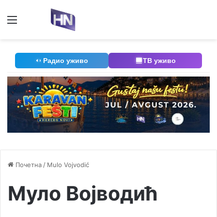
Мени
П
Радио уживо
ТВ уживо
Почетна
/
Mulo Vojvodić
Муло Војводић