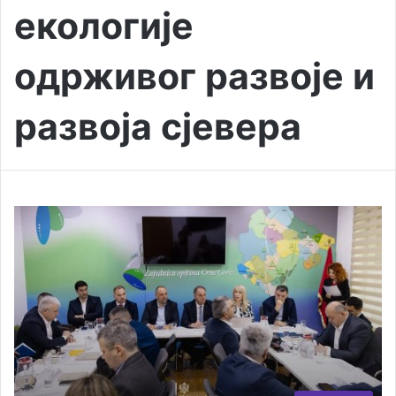
екологије
одрживог развоје и
развоја сјевера