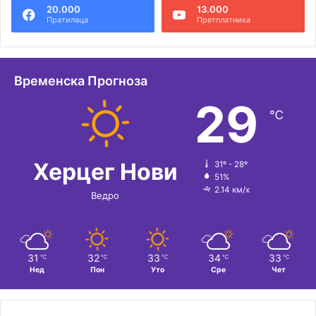
20.000
13.000
Пратилаца
Претплатника
Временска Прогноза
29
℃
Херцег Нови
31º - 28º
51%
2.14 км/х
Ведро
31
32
33
34
33
℃
℃
℃
℃
℃
Нед
Пон
Уто
Сре
Чет