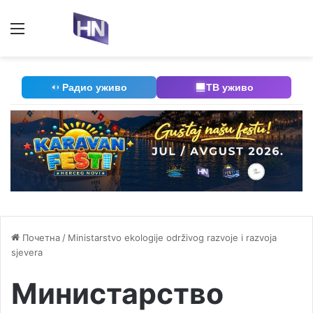
Мени
П
Радио уживо
ТВ уживо
Почетна
/
Ministarstvo ekologije održivog razvoje i razvoja
sjevera
Министарство