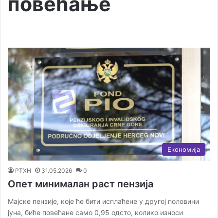
повећање
Економија
РТХН
31.05.2026
0
Опет минималан раст пензија
Мајске пензије, које ће бити исплаћене у другој половини
јуна, биће повећане само 0,95 одсто, колико износи