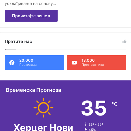
усклађивање на основу…
Прочитајте више »
Пратите нас
20.000
13.000
Пратилаца
Претплатника
Временска Прогноза
35
℃
Херцег Нови
35º - 29º
45%