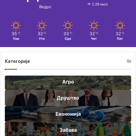
2.28 км/х
Ведро
35
32
33
32
32
℃
℃
℃
℃
℃
Пон
Уто
Сре
Чет
Пет
Категорије
Агро
Друштво
Економија
Забава