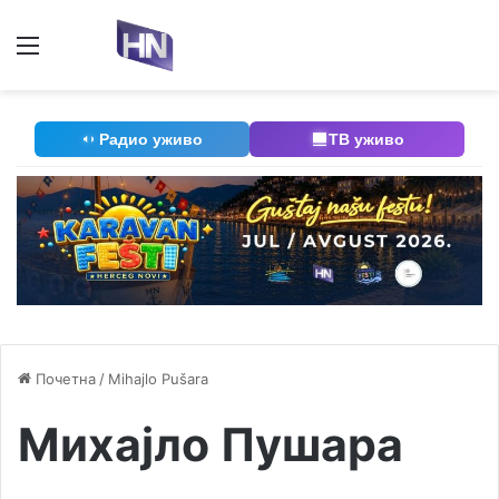
Мени
П
Радио уживо
ТВ уживо
Почетна
/
Mihajlo Pušara
Михајло Пушара