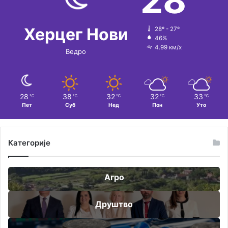
28
Херцег Нови
28º - 27º
46%
4.99 км/х
Ведро
28
38
32
32
33
℃
℃
℃
℃
℃
Пет
Суб
Нед
Пон
Уто
Категорије
Агро
Друштво