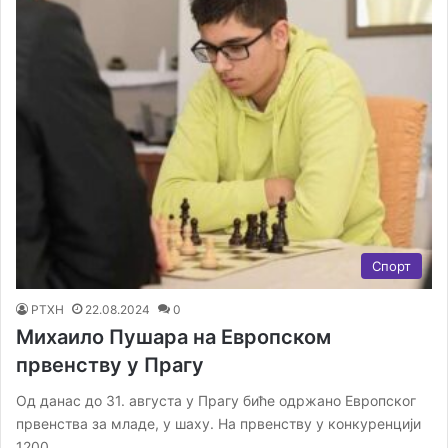
Спорт
РТХН
22.08.2024
0
Михаило Пушара на Европском
првенству у Прагу
Од данас до 31. августа у Прагу биће одржано Европског
првенства за младе, у шаху. На првенству у конкуренцији
1200…