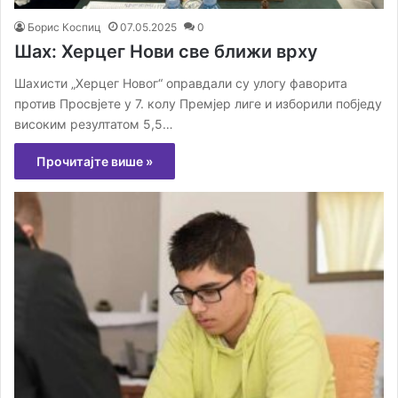
Борис Коспиц
07.05.2025
0
Шах: Херцег Нови све ближи врху
Шахисти „Херцег Новог“ оправдали су улогу фаворита
против Просвјете у 7. колу Премјер лиге и изборили побједу
високим резултатом 5,5…
Прочитајте више »