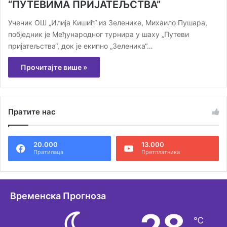
“ПУТЕВИМА ПРИЈАТЕЉСТВА”
Ученик ОШ „Илија Кишић“ из Зеленике, Михаило Пушара,
побједник је Међународног турнира у шаху „Путеви
пријатељства“, док је екипно „Зеленика“…
Прочитајте више »
Пратите нас
20.000
13.000
Пратилаца
Претплатника
Временска Прогноза
℃