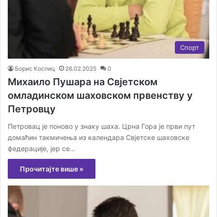
Спорт
Борис Коспиц
26.02.2025
0
Михаило Пушара на Свјетском
омладинском шаховском првенству у
Петровцу
Петровац је поново у знаку шаха. Црна Гора је први пут
домаћин такмичења из календара Свјетске шаховске
федерације, јер се…
Прочитајте више »