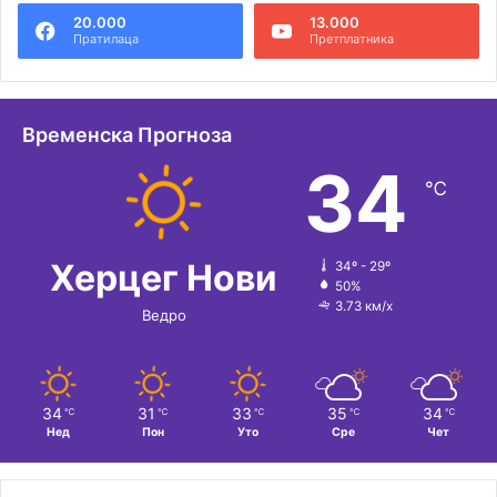
20.000
13.000
Пратилаца
Претплатника
Временска Прогноза
34
℃
Херцег Нови
34º - 29º
50%
3.73 км/х
Ведро
34
31
33
35
34
℃
℃
℃
℃
℃
Нед
Пон
Уто
Сре
Чет