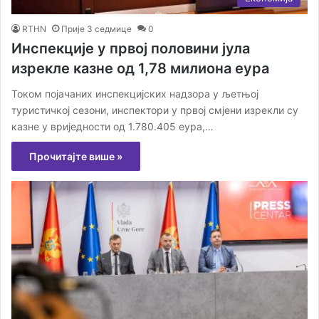
RTHN
Прије 3 седмице
0
Инспекције у првој половини јула
изрекле казне од 1,78 милиона еура
Током појачаних инспекцијских надзора у љетњој
туристичкој сезони, инспектори у првој смјени изрекли су
казне у вриједности од 1.780.405 еура,…
Прочитајте више »