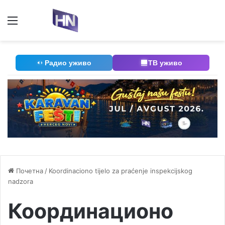
Мени
П
Радио уживо
ТВ уживо
Почетна
/
Koordinaciono tijelo za praćenje inspekcijskog
nadzora
Координационо