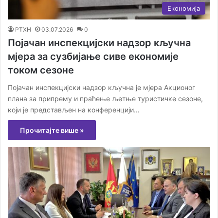
Економија
РТХН
03.07.2026
0
Појачан инспекцијски надзор кључна
мјера за сузбијање сиве економије
током сезоне
Појачан инспекцијски надзор кључна је мјера Акционог
плана за припрему и праћење љетње туристичке сезоне,
који је представљен на конференцији…
Прочитајте више »