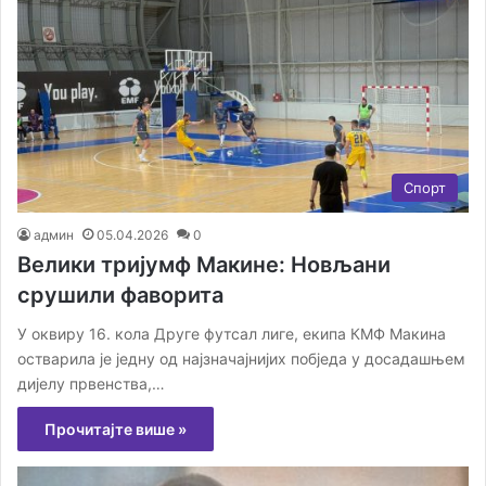
Спорт
админ
05.04.2026
0
Велики тријумф Макине: Новљани
срушили фаворита
У оквиру 16. кола Друге футсал лиге, екипа КМФ Макина
остварила је једну од најзначајнијих побједа у досадашњем
дијелу првенства,…
Прочитајте више »