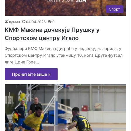
Спорт
админ
04.04.2026
0
КМФ Макина дочекује Прушку у
Спортском центру Игало
Фудбалери КМФ Макина одиграће у нед‌јељу, 5. априла, у
Спортском центру Игало утакмицу 16. кола Друге футсал
лиге Црне Горе…
Прочитајте више »