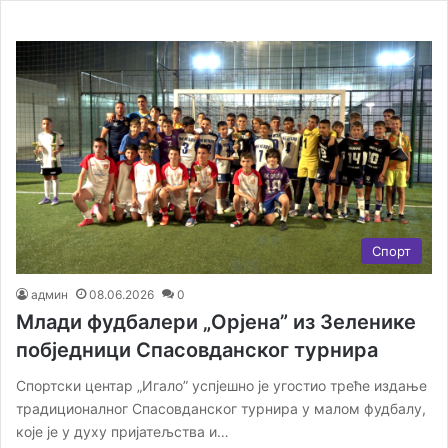
Спорт
админ
08.06.2026
0
Млади фудбалери „Орјена” из Зеленике
побједници Спасовданског турнира
Спортски центар „Игало” успјешно је угостио треће издање
традиционалног Спасовданског турнира у малом фудбалу,
које је у духу пријатељства и…