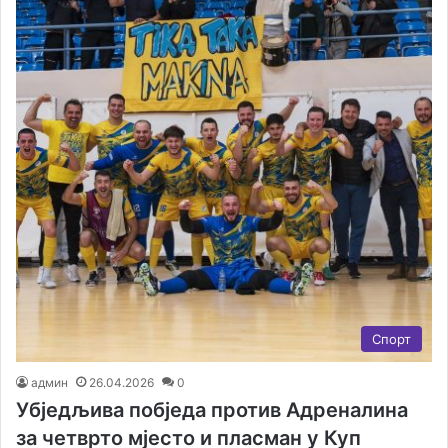
Спорт
админ
26.04.2026
0
Убједљива побједа против Адреналина
за четврто мјесто и пласман у Куп