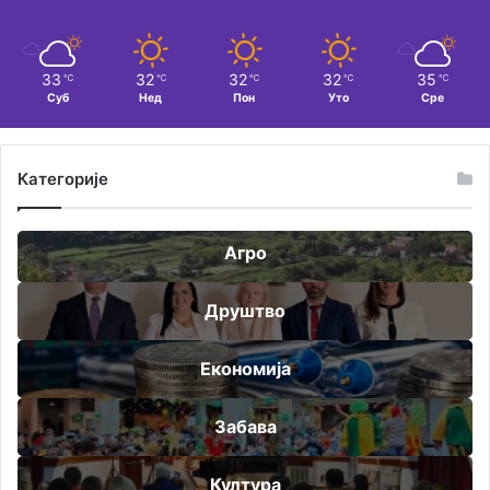
33
32
32
32
35
℃
℃
℃
℃
℃
Суб
Нед
Пон
Уто
Сре
Категорије
Агро
Друштво
Економија
Забава
Култура