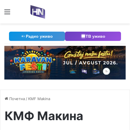
Мени
П
Радио уживо
ТВ уживо
Почетна
/
KMF Makina
КМФ Макина