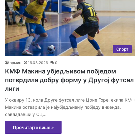
Спорт
админ
16.03.2026
0
КМФ Макина убједљивом побједом
потврдила добру форму у Другој футсал
лиги
У оквиру 13. кола Друге футсал лиге Црне Горе, екипа КМФ
Макина остварила је најубједљивију побједу викенда,
савладавши у СЦ…
Прочитајте више »