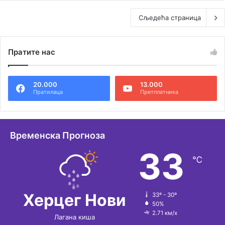
Сљедећа страница
Пратите нас
20.000
13.000
Пратилаца
Претплатника
Временска Прогноза
33
℃
Херцег Нови
33º - 30º
50%
2.71 км/х
Лагана киша