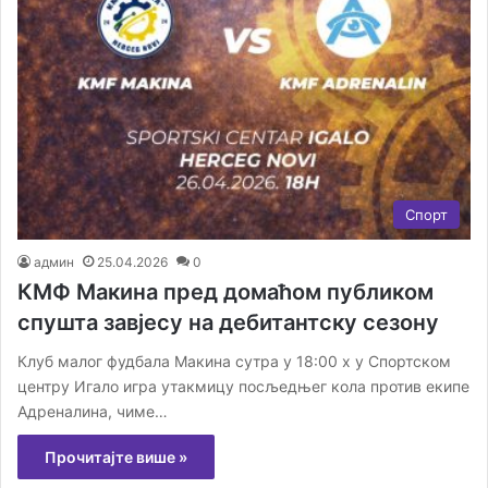
Спорт
админ
25.04.2026
0
КМФ Макина пред домаћом публиком
спушта завјесу на дебитантску сезону
Клуб малог фудбала Макина сутра у 18:00 х у Спортском
центру Игало игра утакмицу посљедњег кола против екипе
Адреналина, чиме…
Прочитајте више »