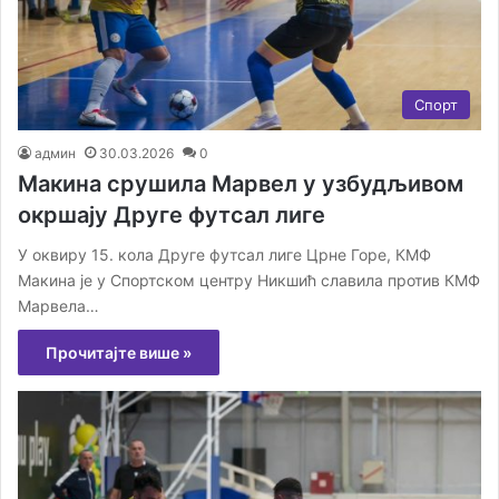
Спорт
админ
30.03.2026
0
Макина срушила Марвел у узбудљивом
окршају Друге футсал лиге
​У оквиру 15. кола Друге футсал лиге Црне Горе, КМФ
Макина је у Спортском центру Никшић славила против КМФ
Марвела…
Прочитајте више »