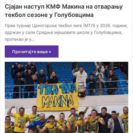
Сјајан наступ КМФ Макина на отварању
текбол сезоне у Голубовцима
Први турнир Црногорске текбол лиге (МТЛ) у 2026. години,
одржан у сали Средње мјешовите школе у Голубовцима,
протекао је у…
Прочитајте више »