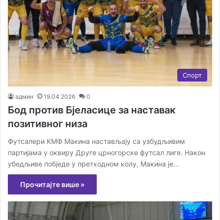
Спорт
админ
19.04.2026
0
Бод против Бјеласице за наставак
позитивног низа
Футсалери КМФ Макина настављају са узбудљивим
партијама у оквиру Друге црногорске футсал лиге. Након
убедљиве побједе у претходном колу, Макина је…
Прочитајте више »