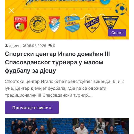
Спорт
админ
05.06.2026
0
Спортски центар Игало домаћин III
Спасовданског турнира у малом
фудбалу за д‌јецу
Спортски центар Игало биће предстојећег викенда, 6. и 7.
јуна, центар д‌јечијег фудбала, гд‌је ће се одржати
традиционални III Спасовдански турнир.…
Прочитајте више »