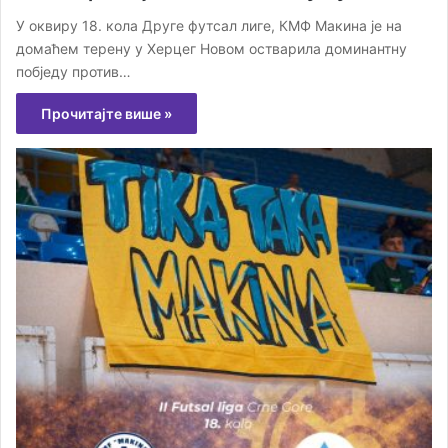
У оквиру 18. кола Друге футсал лиге, КМФ Макина је на
домаћем терену у Херцег Новом остварила доминантну
побједу против…
Прочитајте више »