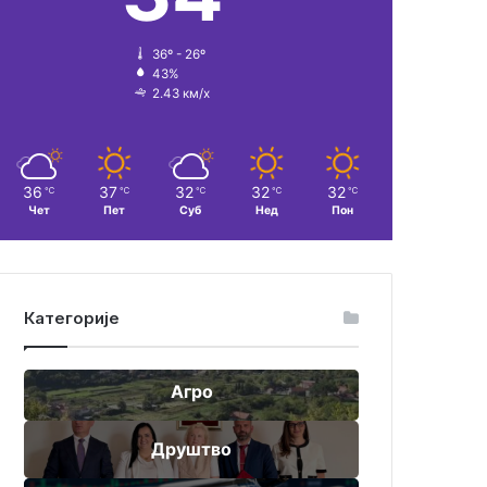
36º - 26º
43%
2.43 км/х
36
37
32
32
32
℃
℃
℃
℃
℃
Чет
Пет
Суб
Нед
Пон
Категорије
Агро
Друштво