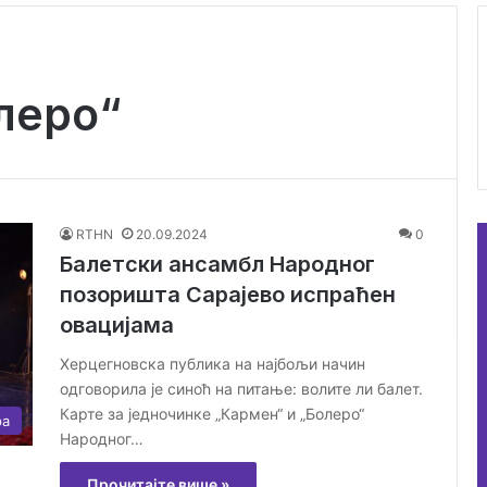
леро“
RTHN
20.09.2024
0
Балетски ансамбл Народног
позоришта Сарајево испраћен
овацијама
Херцегновска публика на најбољи начин
одговорила је синоћ на питање: волите ли балет.
Карте за једночинке „Кармен“ и „Болеро“
ра
Народног…
Прочитајте више »