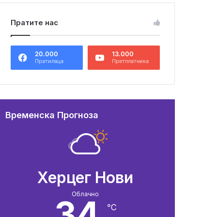
Пратите нас
20.000
13.000
Пратилаца
Претплатника
Временска Прогноза
Херцег Нови
Облачно
34
℃