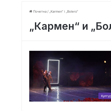
Почетна
/
„Karmen“ i „Bolero“
„Кармен“ и „Бо
Култу