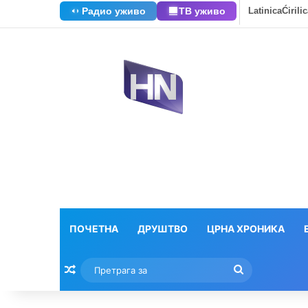
Радио уживо
ТВ уживо
Latinica
Ćirili
ПОЧЕТНА
ДРУШТВО
ЦРНА ХРОНИКА
Насумични текстови
Претрага
за