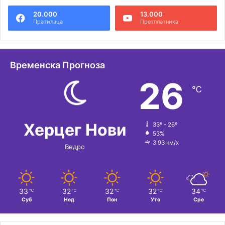
20.000
13.000
Пратилаца
Претплатника
Временска Прогноза
26
℃
Херцег Нови
33º - 26º
53%
3.93 км/х
Ведро
33
32
32
32
34
℃
℃
℃
℃
℃
Суб
Нед
Пон
Уто
Сре