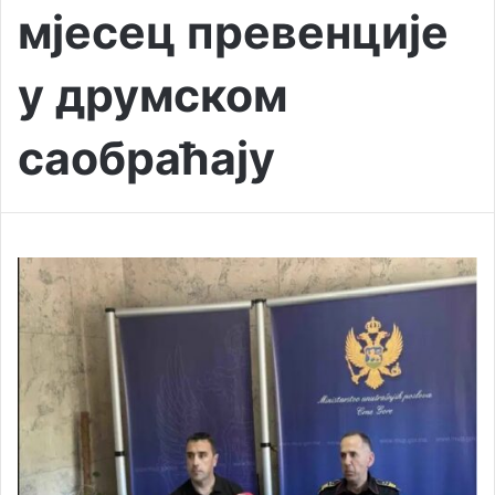
мјесец превенције
у друмском
саобраћају