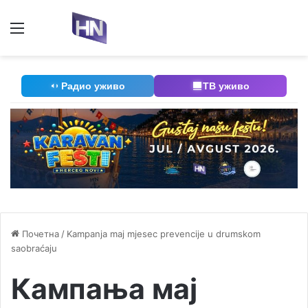
Мени
П
Радио уживо
ТВ уживо
Почетна
/
Kampanja maj mjesec prevencije u drumskom
saobraćaju
Кампања мај