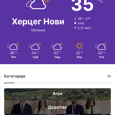
35
℃
Херцег Нови
36º - 27º
44%
2.37 км/х
Облачно
36
34
32
32
33
℃
℃
℃
℃
℃
Пет
Суб
Нед
Пон
Уто
Категорије
Агро
Друштво