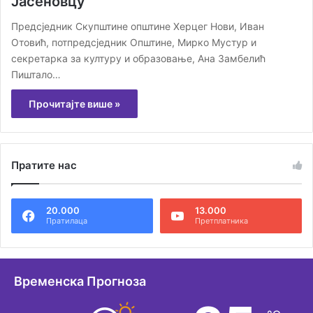
Јасеновцу
Предсједник Скупштине општине Херцег Нови, Иван
Отовић, потпредсједник Општине, Мирко Мустур и
секретарка за културу и образовање, Ана Замбелић
Пиштало…
Прочитајте више »
Пратите нас
20.000
13.000
Пратилаца
Претплатника
Временска Прогноза