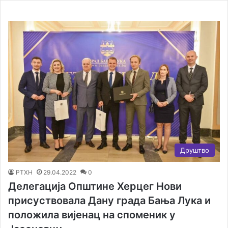
Друштво
РТХН
29.04.2022
0
Делегација Општине Херцег Нови
присуствовала Дану града Бања Лука и
положила вијенац на споменик у