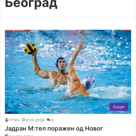
Београд
Спорт
РТХН
21.10.2024
0
Јадран М:тел поражен од Новог