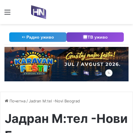
Мени
П
Радио уживо
ТВ уживо
Почетна
/
Jadran M:tel -Novi Beograd
Јадран М:тел -Нови