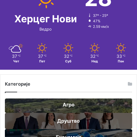
Херцег Нови
37º - 25º
47%
2.59 км/х
Ведро
37
37
32
32
33
℃
℃
℃
℃
℃
Чет
Пет
Суб
Нед
Пон
Категорије
Агро
Друштво
Економија