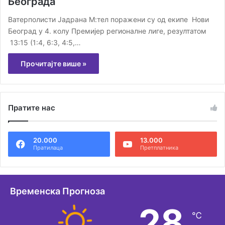
Београда
Ватерполисти Јадрана М:тел поражени су од екипе Нови
Београд у 4. колу Премијер регионалне лиге, резултатом
13:15 (1:4, 6:3, 4:5,…
Прочитајте више »
Пратите нас
20.000
13.000
Пратилаца
Претплатника
Временска Прогноза
28
℃