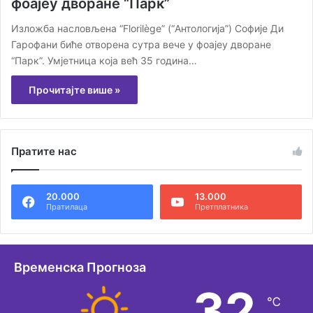
фоајеу дворане “Парк”
Изложба насловљена “Florilège” (“Антологија”) Софије Ди
Гарофани биће отворена сутра вече у фоајеу дворане
“Парк”. Умјетница која већ 35 година…
Прочитајте више »
Пратите нас
20.000
13.000
Пратилаца
Претплатника
Временска Прогноза
32
℃