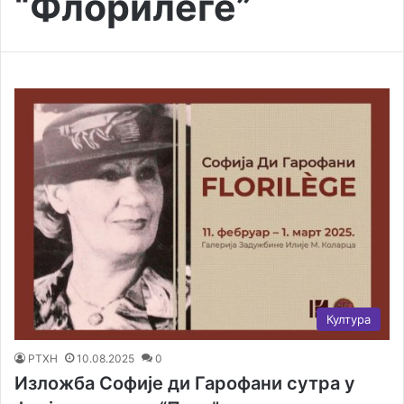
“Флорилèге”
Култура
РТХН
10.08.2025
0
Изложба Софије ди Гарофани сутра у