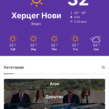
Херцег Нови
33º - 30º
47%
2.03 км/х
Ведро
33
32
32
32
34
℃
℃
℃
℃
℃
Суб
Нед
Пон
Уто
Сре
Категорије
Агро
Друштво