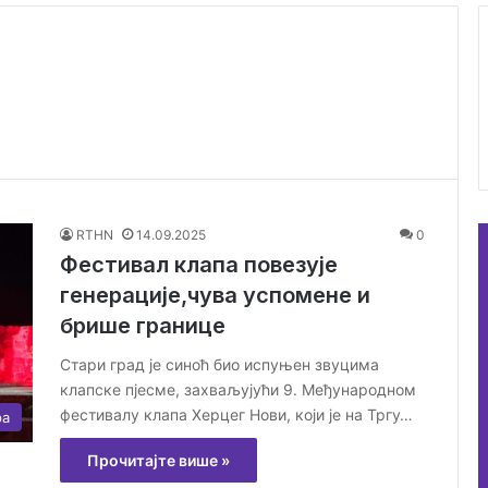
RTHN
14.09.2025
0
Фестивал клапа повезује
генерације,чува успомене и
брише границе
Стари град је синоћ био испуњен звуцима
клапске пјесме, захваљујући 9. Међународном
фестивалу клапа Херцег Нови, који је на Тргу…
ра
Прочитајте више »