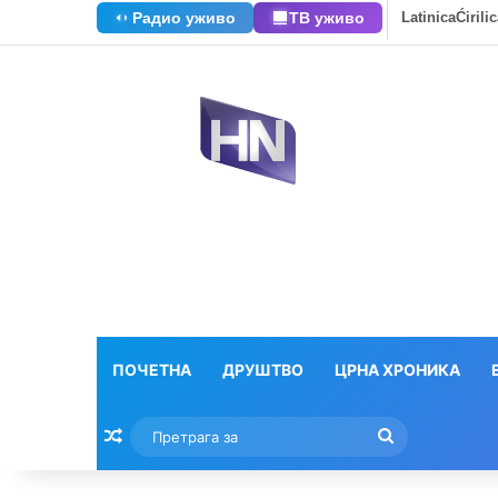
Радио уживо
ТВ уживо
Latinica
Ćirili
ПОЧЕТНА
ДРУШТВО
ЦРНА ХРОНИКА
Насумични текстови
Претрага
за