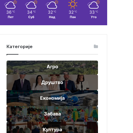
36
34
32
32
33
℃
℃
℃
℃
℃
Пет
Суб
Нед
Пон
Уто
Категорије
Агро
Друштво
Економија
Забава
Култура