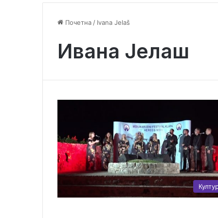
Почетна
/
Ivana Jelaš
Ивана Јелаш
Култу