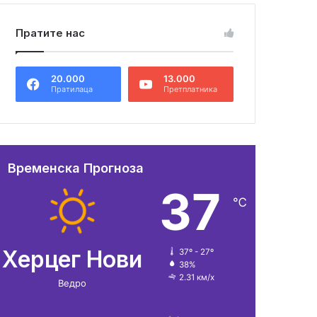
Пратите нас
20.000
13.000
Пратилаца
Претплатника
Временска Прогноза
37
℃
Херцег Нови
37º - 27º
38%
2.31 км/х
Ведро