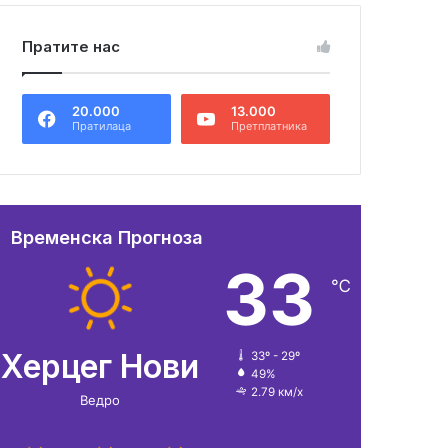
Пратите нас
20.000
13.000
Пратилаца
Претплатника
Временска Прогноза
33
℃
Херцег Нови
33º - 29º
49%
2.79 км/х
Ведро