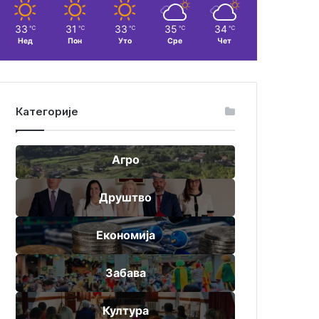
33
31
33
35
34
℃
℃
℃
℃
℃
Нед
Пон
Уто
Сре
Чет
Категорије
Агро
Друштво
Економија
Забава
Култура