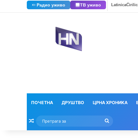
Радио уживо
ТВ уживо
Latinica
Ćirili
ПОЧЕТНА
ДРУШТВО
ЦРНА ХРОНИКА
Насумични текстови
Претрага
за