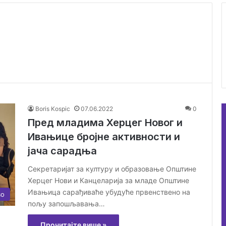
Boris Kospic
07.06.2022
0
Пред младима Херцег Новог и
Ивањице бројне активности и
јача сарадња
Секретаријат за културу и образовање Општине
Херцег Нови и Канцеларија за младе Општине
Ивањица сарађиваће убудуће првенствено на
во
пољу запошљавања…
Прочитајте више »