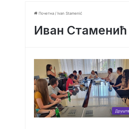
Почетна
/
Ivan Stamenić
Иван Стаменић
Друшт