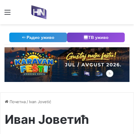
Мени
П
Радио уживо
ТВ уживо
Почетна
/
Ivan Jovetić
Иван Јоветић