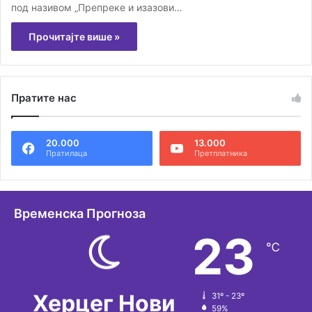
под називом „Препреке и изазови…
Прочитајте више »
Пратите нас
20.000
13.000
Пратилаца
Претплатника
Временска Прогноза
23
℃
Херцег Нови
31º - 23º
59%