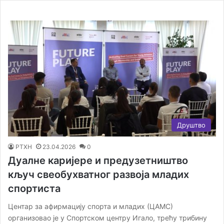
Друштво
РТХН
23.04.2026
0
Дуалне каријере и предузетништво
кључ свеобухватног развоја младих
спортиста
Центар за афирмацију спорта и младих (ЦАМС)
организовао је у Спортском центру Игало, трећу трибину