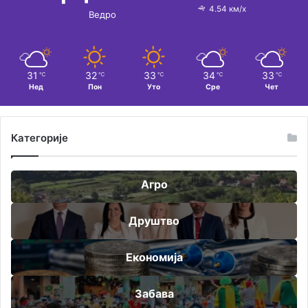
4.54 км/х
Ведро
31
32
33
34
33
℃
℃
℃
℃
℃
Нед
Пон
Уто
Сре
Чет
Категорије
Агро
Друштво
Економија
Забава