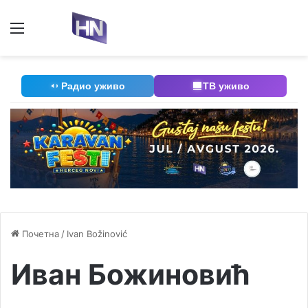
Мени
П
Радио уживо
ТВ уживо
Почетна
/
Ivan Božinović
Иван Божиновић