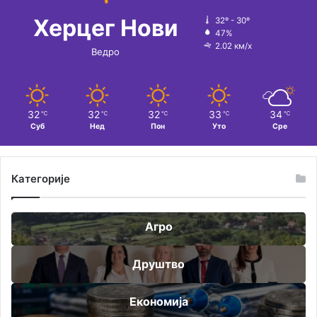
Херцег Нови
32º - 30º
47%
2.02 км/х
Ведро
32
32
32
33
34
℃
℃
℃
℃
℃
Суб
Нед
Пон
Уто
Сре
Категорије
Агро
Друштво
Економија