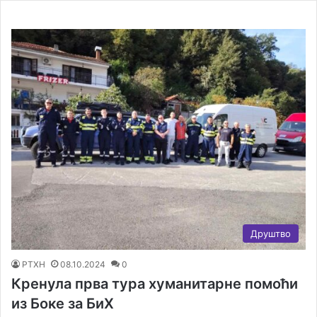
Друштво
РТХН
08.10.2024
0
Кренула прва тура хуманитарне помоћи
из Боке за БиХ