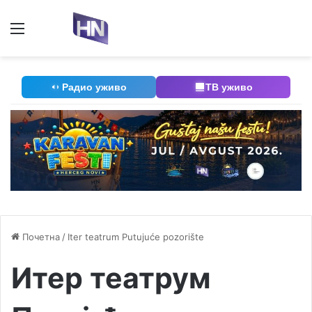
Мени
П
Радио уживо
ТВ уживо
Почетна
/
Iter teatrum Putujuće pozorište
Итер театрум