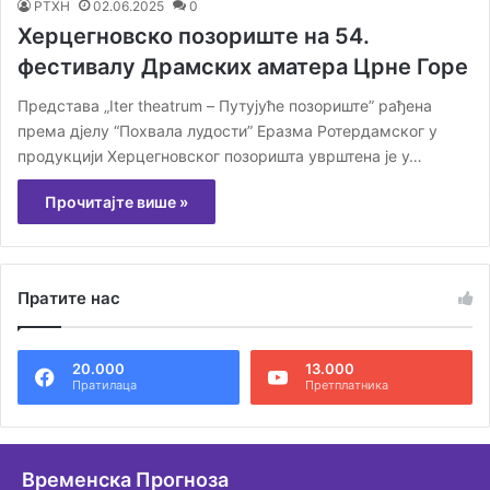
РТХН
02.06.2025
0
Херцегновско позориште на 54.
фестивалу Драмских аматера Црне Горе
Представa „Iter theatrum – Путујуће позориште” рађена
према дјелу “Похвала лудости” Еразма Ротердамског у
продукцији Херцегновског позоришта уврштена је у…
Прочитајте више »
Пратите нас
20.000
13.000
Пратилаца
Претплатника
Временска Прогноза