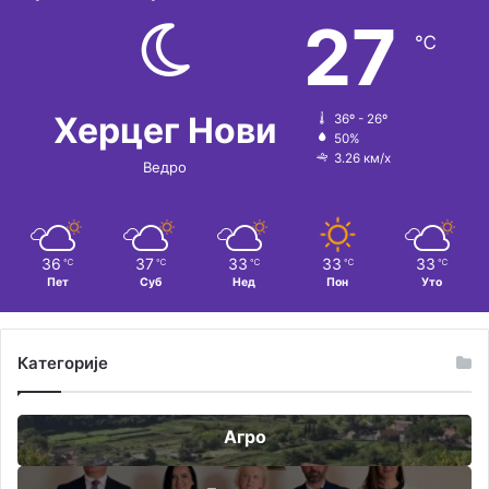
27
℃
Херцег Нови
36º - 26º
50%
3.26 км/х
Ведро
36
37
33
33
33
℃
℃
℃
℃
℃
Пет
Суб
Нед
Пон
Уто
Категорије
Агро