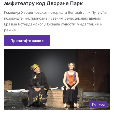
амфитеатру код Дворане Парк
Комедија Херцегновског позоришта Iter teatrum – Путујуће
позориште, инспирисана чувеним ренесансним дјелом
Еразма Ротердамског „Похвала лудости“ у адаптацији и
режији…
Прочитајте више »
Култура