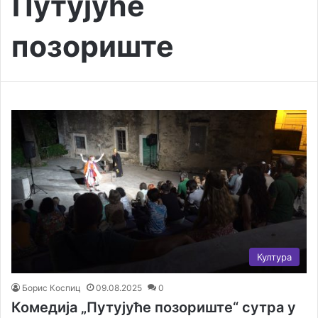
Путујуће
позориште
Култура
Борис Коспиц
09.08.2025
0
Комедија „Путујуће позориште“ сутра у