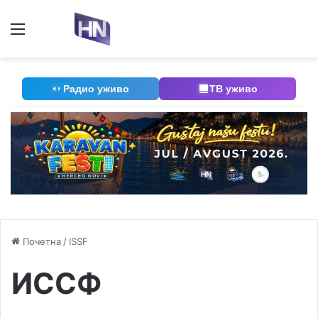
Мени
П
Радио уживо
ТВ уживо
Почетна
/
ISSF
ИССФ