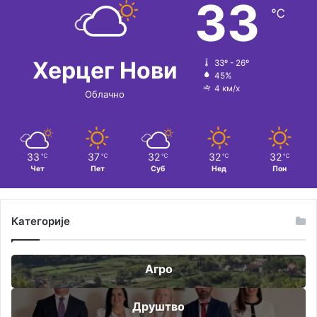
33
℃
Херцег Нови
33º - 26º
45%
4 км/х
Облачно
33
37
32
32
32
℃
℃
℃
℃
℃
Чет
Пет
Суб
Нед
Пон
Категорије
Агро
Друштво