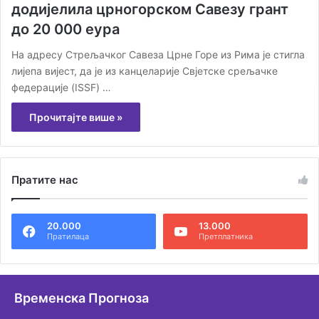
додијелила црногорском Савезу грант
до 20 000 еура
На адресу Стрељачког Савеза Црне Горе из Рима је стигла
лијепа вијест, да је из канцеларије Свјетске срељачке
федерације (ISSF) …
Прочитајте више »
Пратите нас
20.000
13.000
Пратилаца
Претплатника
Временска Прогноза