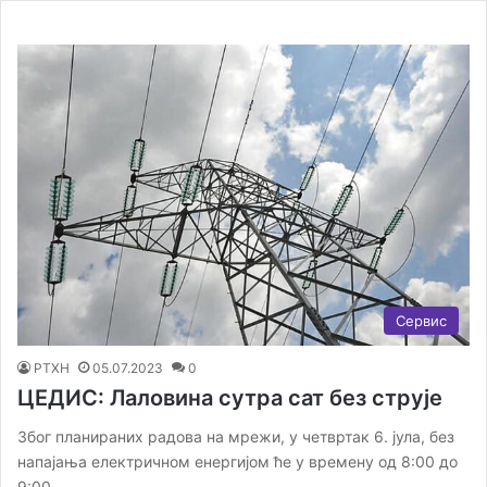
Сервис
РТХН
05.07.2023
0
ЦЕДИС: Лаловина сутра сат без струје
Због планираних радова на мрежи, у четвртак 6. јула, без
напајања електричном енергијом ће у времену од 8:00 до
9:00…