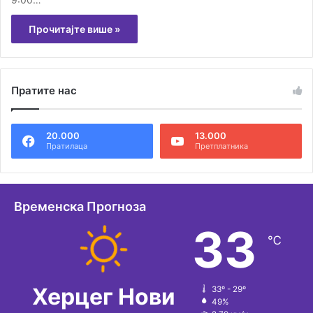
Прочитајте више »
Пратите нас
20.000
13.000
Пратилаца
Претплатника
Временска Прогноза
33
℃
Херцег Нови
33º - 29º
49%