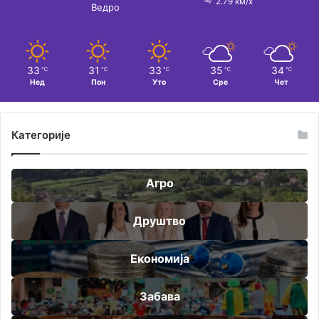
2.79 км/х
Ведро
33
31
33
35
34
℃
℃
℃
℃
℃
Нед
Пон
Уто
Сре
Чет
Категорије
Агро
Друштво
Економија
Забава