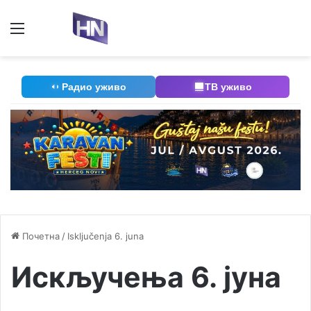
Мени
П
Радио уживо
ТВ уживо
Почетна
/
Isključenja 6. juna
Искључења 6. јуна