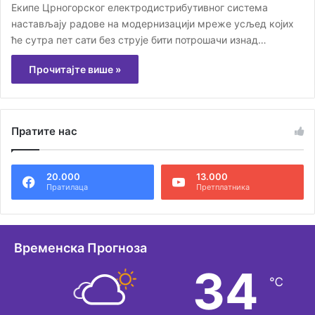
Екипе Црногорског електродистрибутивног система
настављају радове на модернизацији мреже усљед којих
ће сутра пет сати без струје бити потрошачи изнад…
Прочитајте више »
Пратите нас
20.000
13.000
Пратилаца
Претплатника
Временска Прогноза
34
℃