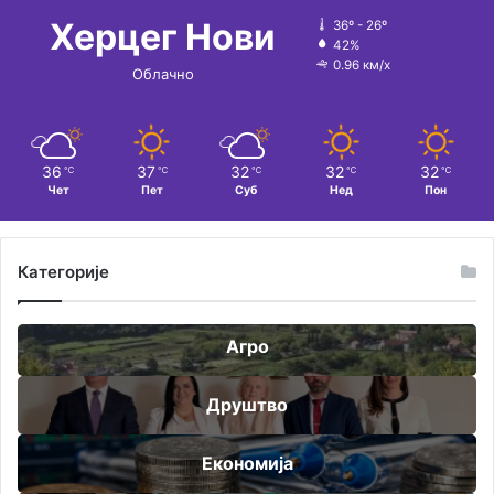
Херцег Нови
36º - 26º
42%
0.96 км/х
Облачно
36
37
32
32
32
℃
℃
℃
℃
℃
Чет
Пет
Суб
Нед
Пон
Категорије
Агро
Друштво
Економија