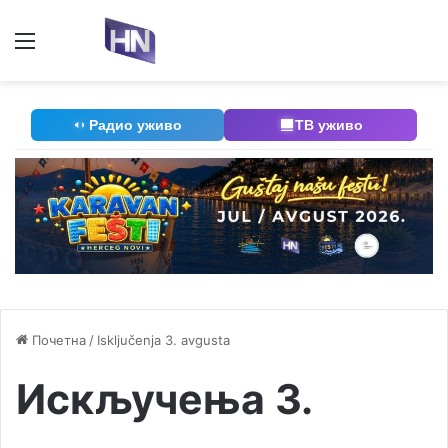
Мени
П
Радио уживо
ТВ уживо
Почетна
/
Isključenja 3. avgusta
Искључења 3.