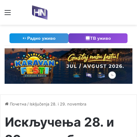
Мени
П
Радио уживо
ТВ уживо
Почетна
/
Isključenja 28. i 29. novembra
Искључења 28. и