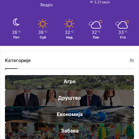
5.21 км/х
Ведро
26
38
32
32
33
℃
℃
℃
℃
℃
Пет
Суб
Нед
Пон
Уто
Категорије
Агро
Друштво
Економија
Забава