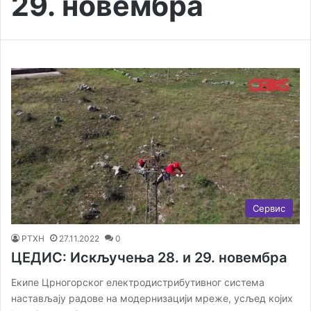
29. новембра
Сервис
РТХН
27.11.2022
0
ЦЕДИС: Искључења 28. и 29. новембра
Екипе Црногорског електродистрибутивног система
настављају радове на модернизацији мреже, усљед којих