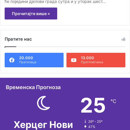
ће поједини дјелови града сутра и у уторак шест…
Прочитајте више »
Пратите нас
20.000
13.000
Пратилаца
Претплатника
Временска Прогноза
25
℃
Херцег Нови
26º - 25º
47%