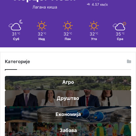
4.57 км/х
Лагана киша
31
32
32
32
35
℃
℃
℃
℃
℃
Суб
Нед
Пон
Уто
Сре
Категорије
Агро
Друштво
Економија
Забава