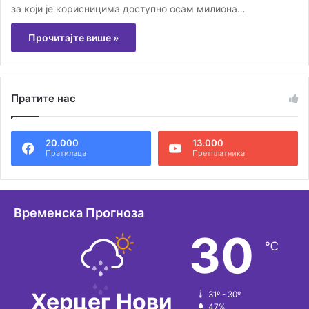
за који је корисницима доступно осам милиона…
Прочитајте више »
Пратите нас
20.000
13.000
Пратилаца
Претплатника
Временска Прогноза
30
℃
Херцег Нови
31º - 30º
47%