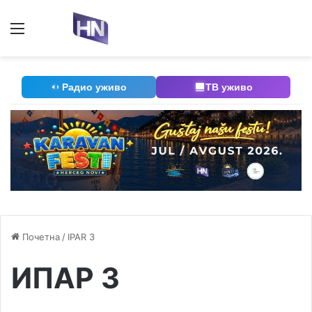
Мени
П
Радио уживо
ТВ уживо
Почетна
/
IPAR 3
ИПАР 3