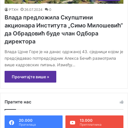
РТХН
26.07.2024
0
Влада предложила Скупштини
акционара Института „Симо Милошевић“
да Обрадовић буде члан Одбора
директора
Влада Црне Горе је на данас одржаној 43. сједници којом је
предсједавао потпредсједник Алекса Бечић размотрила
више кадровских питања. Између…
Прочитајте више »
Пратите нас
20.000
13.000
Пратилаца
Претплатника