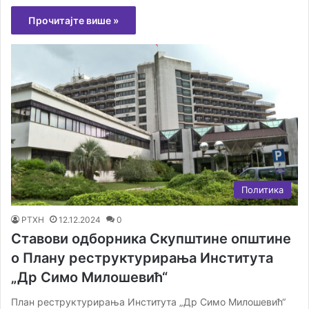
Прочитајте више »
Политика
РТХН
12.12.2024
0
Ставови одборника Скупштине општине
о Плану реструктурирања Института
„Др Симо Милошевић“
План реструктурирања Института „Др Симо Милошевић“