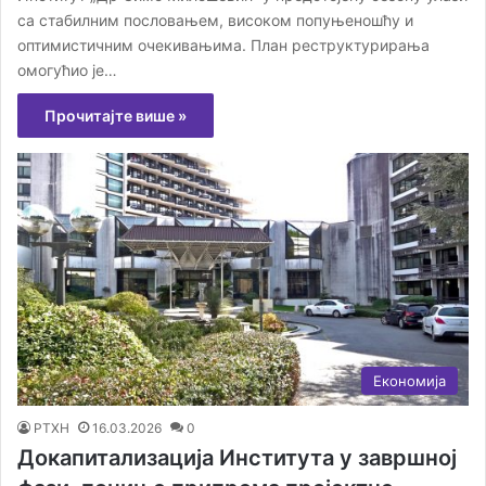
са стабилним пословањем, високом попуњеношћу и
оптимистичним очекивањима. План реструктурирања
омогућио је…
Прочитајте више »
Економија
РТХН
16.03.2026
0
Докапитализација Института у завршној