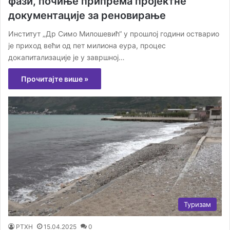
фази, почиње припрема пројектне
документације за реновирање
Институт „Др Симо Милошевић“ у прошлој години остварио
је приход већи од пет милиона еура, процес
докапитализације је у завршној…
Прочитајте више »
Туризам
РТХН
15.04.2025
0