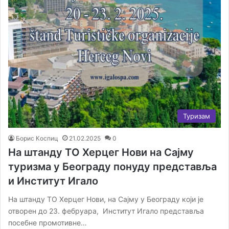
Туризам
Борис Коспиц
21.02.2025
0
На штанду ТO Херцег Нови на Сајму
туризма у Београду понуду представља
и Институт Игало
На штанду ТО Херцег Нови, на Сајму у Београду који је
отворен до 23. фебруара, Институт Игало представља
посебне промотивне…