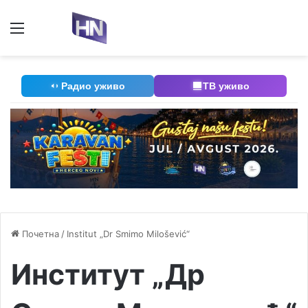
Мени
П
Радио уживо
ТВ уживо
Почетна
/
Institut „Dr Smimo Milošević“
Институт „Др