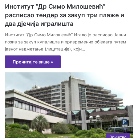
Институт “Др Симо Милошевић”
расписао тендер за закуп три плаже и
два дјечија игралишта
Институт “Др Симо Милошевић” Игало је расписао Јавни
позив за закуп купалишта и привремених објеката путем
јавног надметања (лицитације), који…
Прочитајте више »
Друштво