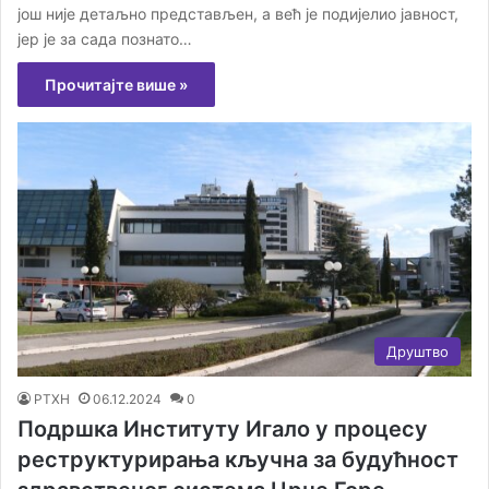
још није детаљно представљен, а већ је подијелио јавност,
јер је за сада познато…
Прочитајте више »
Друштво
РТХН
06.12.2024
0
Подршка Институту Игало у процесу
реструктурирања кључна за будућност