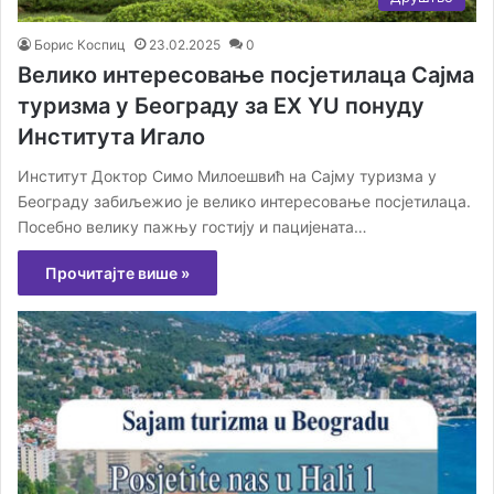
Борис Коспиц
23.02.2025
0
Велико интересовање посјетилаца Сајма
туризма у Београду за ЕХ YU понуду
Института Игало
Институт Доктор Симо Милоешвић на Сајму туризма у
Београду забиљежио је велико интересовање посјетилаца.
Посебно велику пажњу гостију и пацијената…
Прочитајте више »