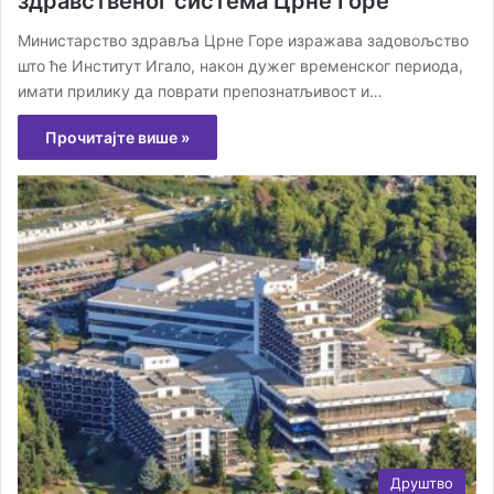
здравственог система Црне Горе
Министарство здравља Црне Горе изражава задовољство
што ће Институт Игало, након дужег временског периода,
имати прилику да поврати препознатљивост и…
Прочитајте више »
Друштво