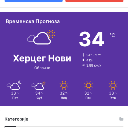
Временска Прогноза
34
℃
Херцег Нови
34º - 27º
41%
3.88 км/х
Облачно
33
34
32
32
33
℃
℃
℃
℃
℃
Пет
Суб
Нед
Пон
Уто
Категорије