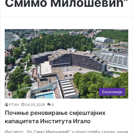
Смимо Милошевић“
Економија
РТХН
04.05.2026
0
Почиње реновирање смјештајних
капацитета Института Игало
Институт „Др Симо Милошевић” у предстојећу сезону улази