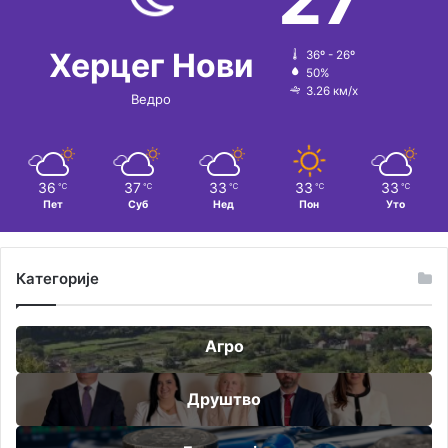
Херцег Нови
36º - 26º
50%
3.26 км/х
Ведро
36
37
33
33
33
℃
℃
℃
℃
℃
Пет
Суб
Нед
Пон
Уто
Категорије
Агро
Друштво