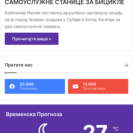
САМОУСЛУЖНЕ СТАНИЦЕ ЗА БИЦИКЛЕ
Kомпанија Имлек наставља друштвено одговорну акцију,
па је поред бројних градова у Србији и Kотор богатији за
два самоуслужна сервиса…
Прочитајте више »
Пратите нас
20.000
13.000
Пратилаца
Претплатника
Временска Прогноза
27
℃