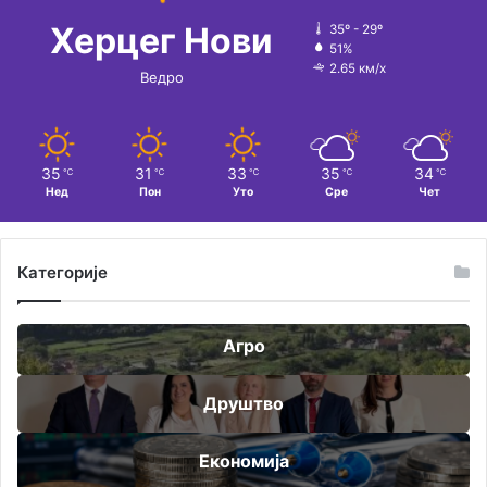
Херцег Нови
35º - 29º
51%
2.65 км/х
Ведро
35
31
33
35
34
℃
℃
℃
℃
℃
Нед
Пон
Уто
Сре
Чет
Категорије
Агро
Друштво
Економија