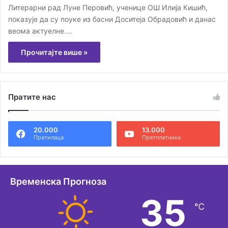
Литерарни рад Луне Перовић, ученице ОШ Илија Кишић,
показује да су поуке из басни Доситеја Обрадовић и данас
веома актуелне.…
Прочитајте више »
Пратите нас
20.000
13.000
Пратилаца
Претплатника
Временска Прогноза
35
℃