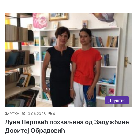
Друштво
РТХН
13.06.2023
0
Луна Перовић похваљена од Задужбине
Доситеј Обрадовић