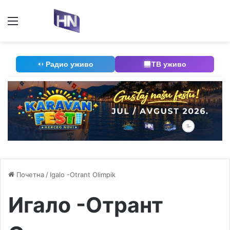
Мени
П
Радио уживо
ТВ уживо
Почетна
/
Igalo -Otrant Olimpik
Игало -Отрант