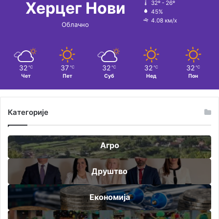
Херцег Нови
32º - 26º
45%
4.08 км/х
Облачно
32
37
32
32
32
℃
℃
℃
℃
℃
Чет
Пет
Суб
Нед
Пон
Категорије
Агро
Друштво
Економија