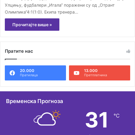
Улцињу, фудбалери „Игала“ поражени су од „Отрант
Олимпика“4:1(1:0). Екипа тренера…
Прочитајте више »
Пратите нас
20.000
13.000
Пратилаца
Претплатника
Временска Прогноза
31
℃