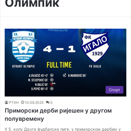
Олимпик
Спорт
РТХН
10.09.2025
0
Приморски дерби ријешен у другом
полувремену
У 5. колу Друге фудбалске лиге, у приморском дербију у