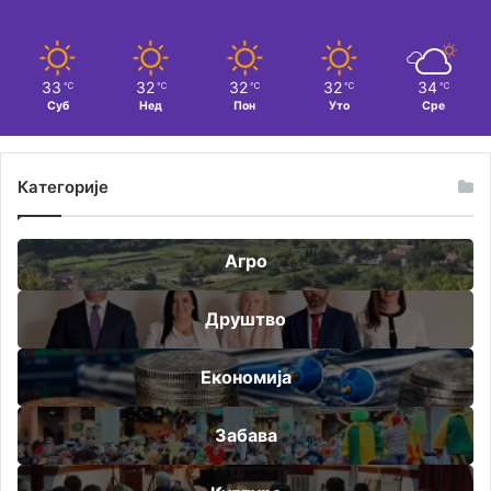
33
32
32
32
34
℃
℃
℃
℃
℃
Суб
Нед
Пон
Уто
Сре
Категорије
Агро
Друштво
Економија
Забава