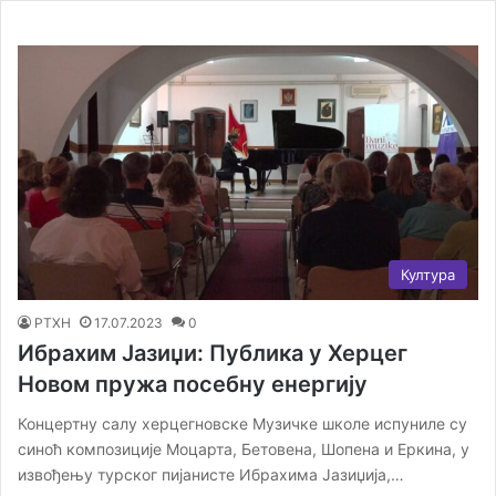
Култура
РТХН
17.07.2023
0
Ибрахим Јазиџи: Публика у Херцег
Новом пружа посебну енергију
Концертну салу херцегновске Музичке школе испуниле су
синоћ композиције Моцарта, Бетовена, Шопена и Еркина, у
извођењу турског пијанисте Ибрахима Јазиџија,…