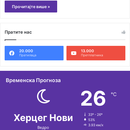
Прочитајте више »
Пратите нас
20.000
13.000
Пратилаца
Претплатника
Временска Прогноза
26
℃
Херцег Нови
33º - 26º
53%
3.93 км/х
Ведро