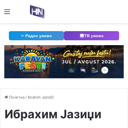
Мени
П
Радио уживо
ТВ уживо
Почетна
/
Ibrahim Jazidži
Ибрахим Јазиџи