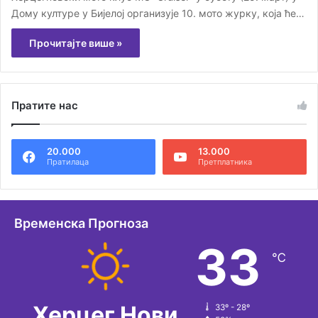
Дому културе у Бијелој организује 10. мото журку, која ће…
Прочитајте више »
Пратите нас
20.000
13.000
Пратилаца
Претплатника
Временска Прогноза
33
℃
Херцег Нови
33º - 28º