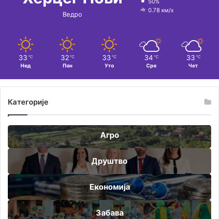
50%
0.78 км/х
Ведро
33
32
33
34
33
℃
℃
℃
℃
℃
Нед
Пон
Уто
Сре
Чет
Категорије
Агро
Друштво
Економија
Забава