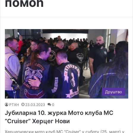
помоћ
Друштво
РТХН
23.03.2023
0
Јубиларна 10. журка Мото клуба MC
“Cruiser” Херцег Нови
Херцегновски мото клуб MC “Cruiser” у суботу (25. март) у