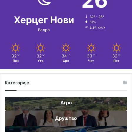
26
Херцег Нови
32º - 26º
51%
2.94 км/х
Ведро
32
32
34
33
32
℃
℃
℃
℃
℃
Пон
Уто
Сре
Чет
Пет
Категорије
Агро
Друштво