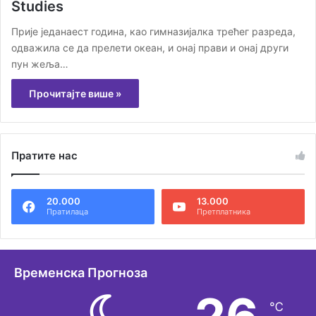
Studies
Прије једанаест година, као гимназијалка трећег разреда,
одважила се да прелети океан, и онај прави и онај други
пун жеља…
Прочитајте више »
Пратите нас
20.000
13.000
Пратилаца
Претплатника
Временска Прогноза
℃