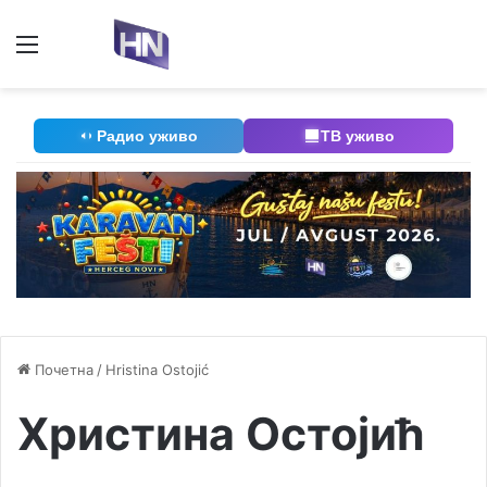
Мени
П
Радио уживо
ТВ уживо
Почетна
/
Hristina Ostojić
Христина Остојић