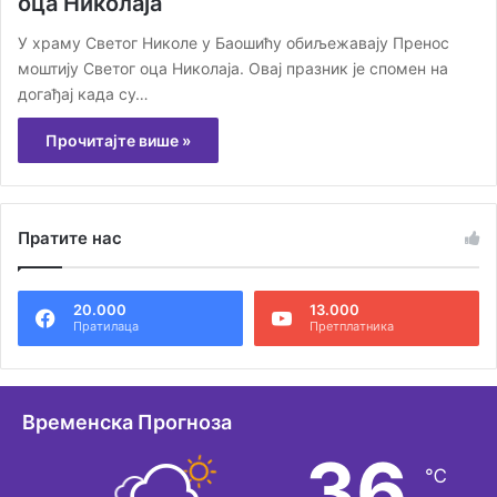
оца Николаја
У храму Светог Николе у Баошићу обиљежавају Пренос
моштију Светог оца Николаја. Овај празник је спомен на
догађај када су…
Прочитајте више »
Пратите нас
20.000
13.000
Пратилаца
Претплатника
Временска Прогноза
36
℃