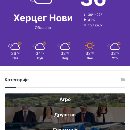
Херцег Нови
36º - 27º
42%
1.27 км/х
Облачно
36
34
32
32
33
℃
℃
℃
℃
℃
Пет
Суб
Нед
Пон
Уто
Категорије
Агро
Друштво