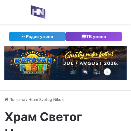
Мени
П
Радио уживо
ТВ уживо
Почетна
/
Hram Svetog Nikole
Храм Светог