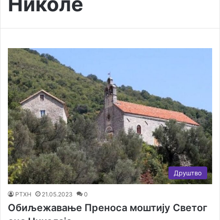
Николе
Друштво
РТХН
21.05.2023
0
Обиљежавање Преноса моштију Светог