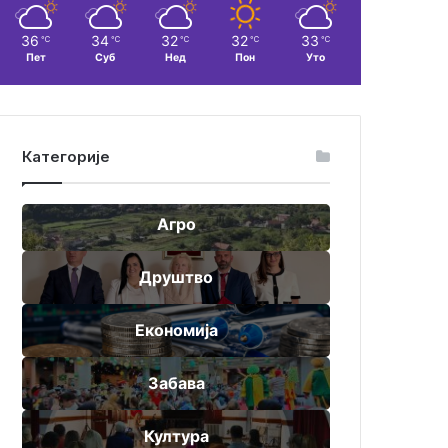
36
34
32
32
33
℃
℃
℃
℃
℃
Пет
Суб
Нед
Пон
Уто
Категорије
Агро
Друштво
Економија
Забава
Култура