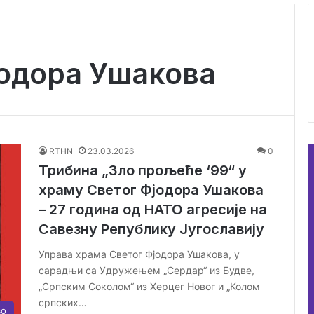
јодора Ушакова
RTHN
23.03.2026
0
Трибина „Зло прољеће ‘99“ у
храму Светог Фјодора Ушакова
– 27 година од НАТО агресије на
Савезну Републику Југославију
Управа храма Светог Фјодора Ушакова, у
сарадњи са Удружењем „Сердар“ из Будве,
„Српским Соколом“ из Херцег Новог и „Колом
српских…
во