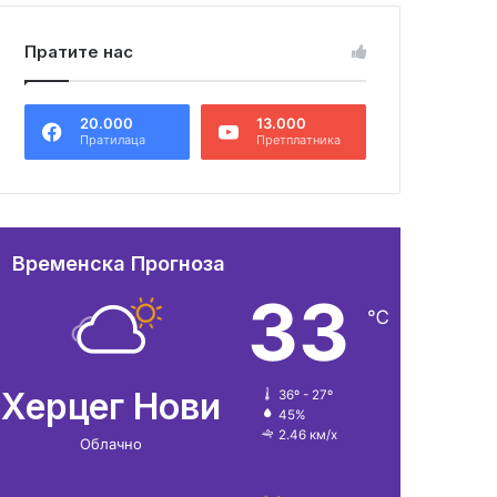
Пратите нас
20.000
13.000
Пратилаца
Претплатника
Временска Прогноза
33
℃
Херцег Нови
36º - 27º
45%
2.46 км/х
Облачно