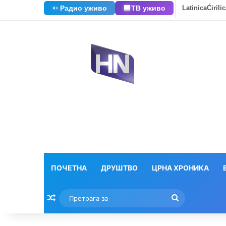
Радио уживо
ТВ уживо
Latinica
Ćirili
ПОЧЕТНА
ДРУШТВО
ЦРНА ХРОНИКА
Насумични текстови
Претрага
за