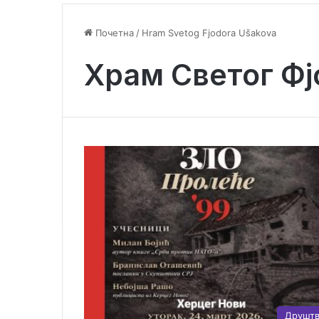
Почетна
/
Hram Svetog Fjodora Ušakova
Храм Светог Ф
Друшт