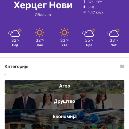
Херцег Нови
32º - 26º
55%
4.47 км/х
Облачно
32
32
33
35
33
℃
℃
℃
℃
℃
Нед
Пон
Уто
Сре
Чет
Категорије
Агро
Друштво
Економија