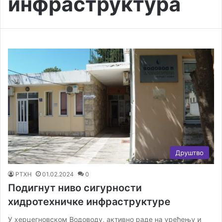
инфраструктура
Друштво
РТХН
01.02.2024
0
Подигнут ниво сигурности
хидротехничке инфраструктуре
У херцегновском Водоводу, активно раде на уређењу и