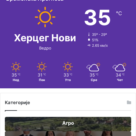
35
℃
Херцег Нови
35º - 29º
51%
2.65 км/х
Ведро
35
31
33
35
34
℃
℃
℃
℃
℃
Нед
Пон
Уто
Сре
Чет
Категорије
Агро