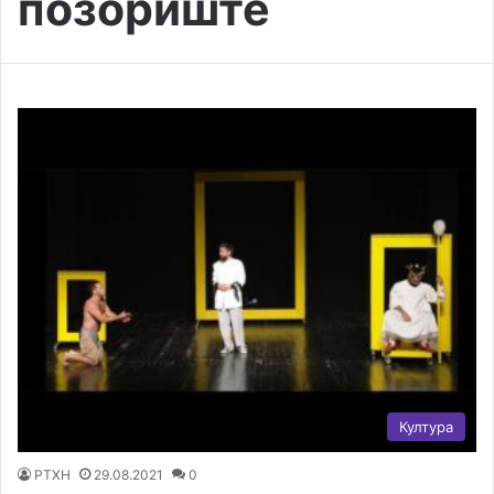
позориште
Култура
РТХН
29.08.2021
0