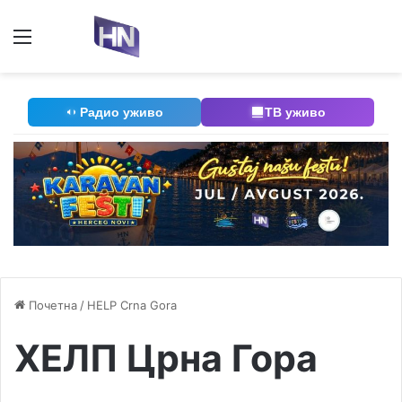
Мени
П
Радио уживо
ТВ уживо
Почетна
/
HELP Crna Gora
ХЕЛП Црна Гора