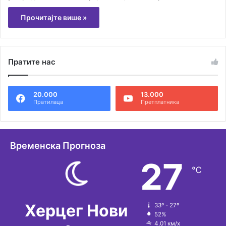
Прочитајте више »
Пратите нас
20.000
13.000
Пратилаца
Претплатника
Временска Прогноза
27
℃
Херцег Нови
33º - 27º
52%
4.01 км/х