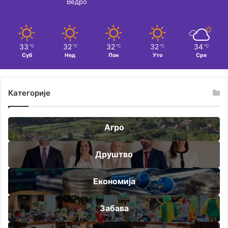
Ведро
33
32
32
32
34
℃
℃
℃
℃
℃
Суб
Нед
Пон
Уто
Сре
Категорије
Агро
Друштво
Економија
Забава