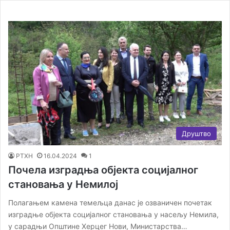
Друштво
РТХН
16.04.2024
1
Почела изградња објекта социјалног
становања у Немилој
Полагањем камена темељца данас је озваничен почетак
изградње објекта социјалног становања у насељу Немила,
у сарадњи Општине Херцег Нови, Министарства…