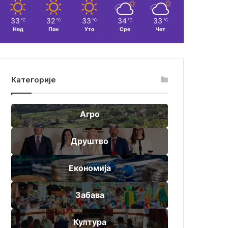
33
32
33
34
33
℃
℃
℃
℃
℃
Нед
Пон
Уто
Сре
Чет
Категорије
Агро
Друштво
Економија
Забава
Култура