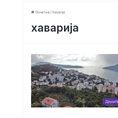
Почетна
/
havarija
хаварија
Друшт