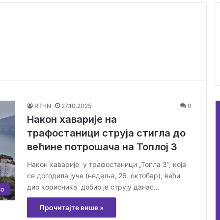
RTHN
27.10.2025
0
Након хаварије на
трафостаници струја стигла до
већине потрошача на Топлој 3
Након хаварије у трафостаници „Топла 3“, која
се догодила јуче (недеља, 26. октобар), већи
дио корисника добио је струју данас…
во
Прочитајте више »