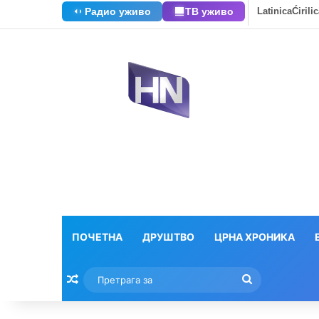
Радио уживо
ТВ уживо
Latinica
Ćirili
ПОЧЕТНА
ДРУШТВО
ЦРНА ХРОНИКА
Насумични текстови
Претрага
за