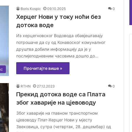
Boris Kospic
09.10.2025
0
Херцег Нови у току ноћи без
дотока воде
Из херцегновског Водовода обавјештавају
потрошаче да су од Конавоског комуналног
друштва добили информацију да је у
послијеподневним часовима дошло до…
Прочитајте више »
ис
RTHN
27.12.2023
0
Прекид дотока воде са Плата
због хаварије на цјевоводу
Због хаварије на главном транспортном
цјевоводу Плат-Херцег Нови у мјесту
Звековица, сутра (четвртак, 28. децембар) од