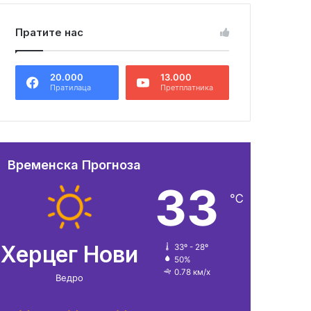
Пратите нас
20.000
13.000
Пратилаца
Претплатника
Временска Прогноза
33
℃
Херцег Нови
33º - 28º
50%
0.78 км/х
Ведро