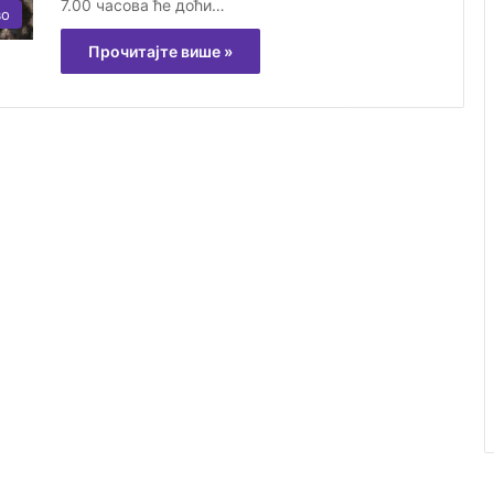
7.00 часова ће доћи…
во
Прочитајте више »