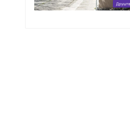
Друшт