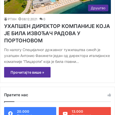
Друштво
РТХН
08.12.2021
0
УХАПШЕН ДИРЕКТОР КОМПАНИЈЕ КОЈА
ЈЕ БИЛА ИЗВОЂАЧ РАДОВА У
ПОРТОНОВОМ
По налогу Специјалног државног тужилаштва синоћ је
ухапшен Антонио Факинети један од директора италијанске
комапније “Пицароти“ која је била главни…
Прочитајте више »
Пратите нас
20.000
13.000