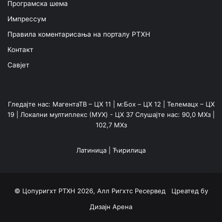
Програмска шема
Импрессум
Правила коментарисања на порталу РТХН
Контакт
Савјет
Гледајте нас: МагентаТВ – ЦХ 11 | м:Боx – ЦХ 12 | Телемацх – ЦХ
19 | Локални мултиплекс (МУX) - ЦХ 37 Слушајте нас: 90,0 МХз |
102,7 МХз
Латиница
|
Ћирилица
© Цопyригхт РТХН 2026, Алл Ригхтс Ресервед Цреатед бy
Дизајн Арена