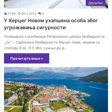
Друштво
РТХН
28.11.2023
0
У Херцег Новом ухапшена особа због
угрожавања сигурности
Полицијски службеници Регионалног центра безбједности
„Југ“ – Одјељења безбједности Херцег Нови, лишили су
слободе В.Ш. (51) због сумње да је…
Прочитајте више »