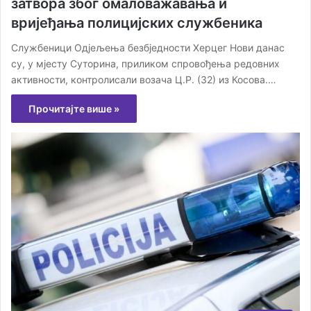
затвора због омаловажавања и
вријеђања полицијских службеника
Службеници Одјељења безбједности Херцег Нови данас
су, у мјесту Суторина, приликом спровођења редовних
активности, контролисали возача Ц.Р. (32) из Косова.…
Прочитајте више »