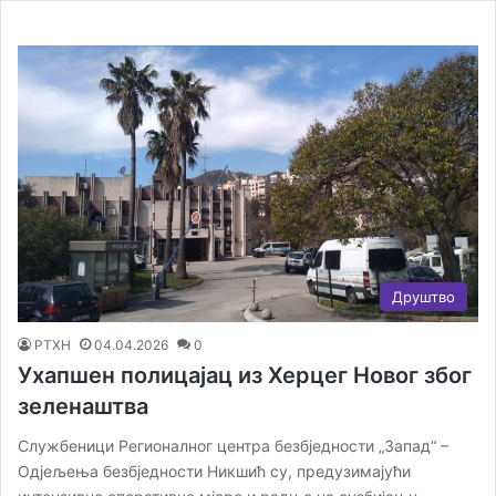
Друштво
РТХН
04.04.2026
0
Ухапшен полицајац из Херцег Новог због
зеленаштва
Службеници Регионалног центра безбједности „Запад“ –
Одјељења безбједности Никшић су, предузимајући