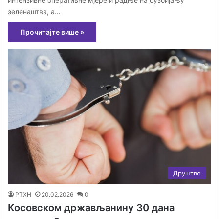
интензивне оперативне мјере и радње на сузбијању
зеленаштва, а…
Прочитајте више »
Друштво
РТХН
20.02.2026
0
Косовском држављанину 30 дана