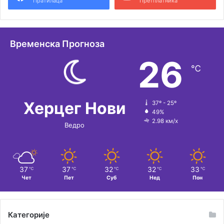
Пратилаца
Претплатника
Временска Прогноза
26
℃
Херцег Нови
37º - 25º
49%
2.98 км/х
Ведро
37
37
32
32
33
℃
℃
℃
℃
℃
Чет
Пет
Суб
Нед
Пон
Категорије