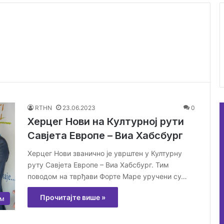
RTHN
23.06.2023
0
Херцег Нови на Културној рути
Савјета Европе – Виа Хабсбург
Херцег Нови званично је уврштен у Културну
руту Савјета Европе – Виа Хабсбург. Тим
поводом на тврђави Форте Маре уручени су…
Прочитајте више »
ам