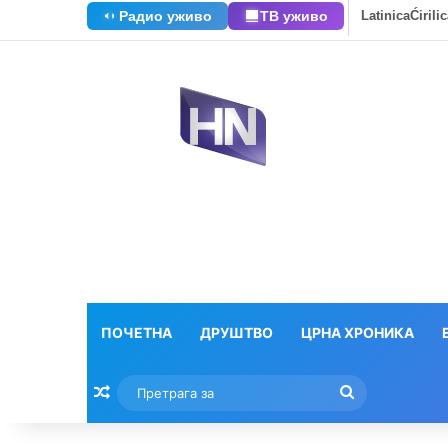
Радио уживо
ТВ уживо
Latinica
Ćirili
ПОЧЕТНА
ДРУШТВО
ЦРНА ХРОНИКА
Насумични текстови
Претрага
за