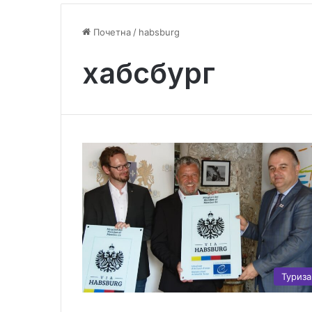
Почетна
/
habsburg
хабсбург
Туриз