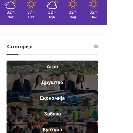
32
37
32
32
32
℃
℃
℃
℃
℃
Чет
Пет
Суб
Нед
Пон
Категорије
Агро
Друштво
Економија
Забава
Култура