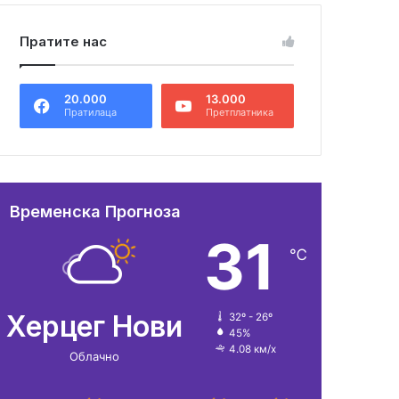
Пратите нас
20.000
13.000
Пратилаца
Претплатника
Временска Прогноза
31
℃
Херцег Нови
32º - 26º
45%
4.08 км/х
Облачно