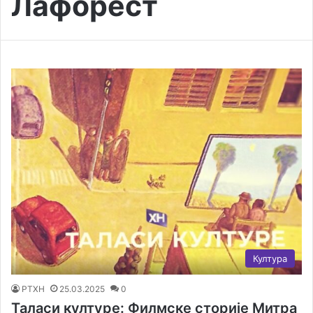
Лафорест
Култура
РТХН
25.03.2025
0
Таласи културе: Филмске сторије Митра