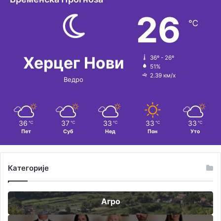
26
℃
Херцег Нови
36º - 26º
51%
2.39 км/х
Ведро
36
37
33
33
33
℃
℃
℃
℃
℃
Пет
Суб
Нед
Пон
Уто
Категорије
Агро