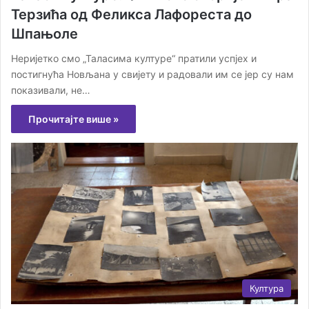
Терзића од Феликса Лафореста до
Шпањоле
Неријетко смо „Таласима културе“ пратили успјех и
постигнућа Новљана у свијету и радовали им се јер су нам
показивали, не…
Прочитајте више »
Култура