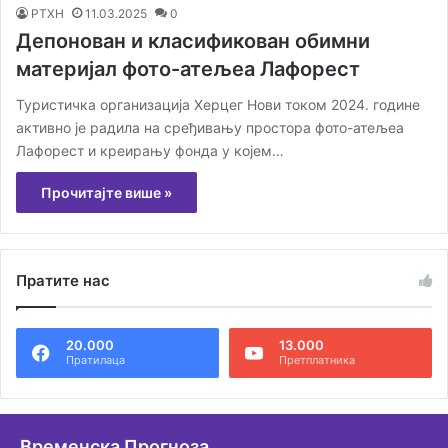
РТХН
11.03.2025
0
Депонован и класификован обимни
материјал фото-атељеа Лафорест
Туристичка организација Херцег Нови током 2024. године
активно је радила на сређивању простора фото-атељеа
Лафорест и креирању фонда у којем…
Прочитајте више »
Пратите нас
20.000
13.000
Пратилаца
Претплатника
Временска Прогноза