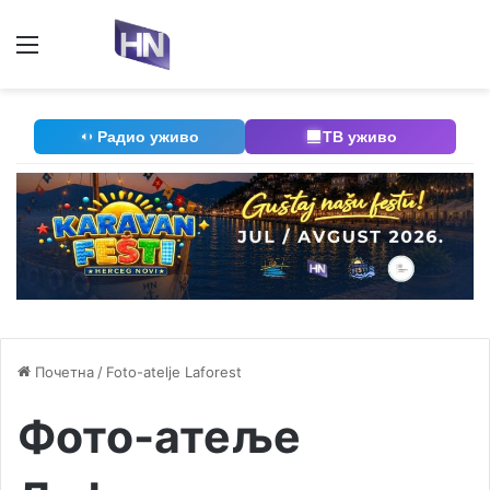
Мени
П
Радио уживо
ТВ уживо
Почетна
/
Foto-atelje Laforest
Фото-атеље