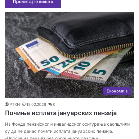
Прочитајте више »
Економија
РТХН
19.02.2026
0
Почиње исплата јануарских пензија
Из Фонда пензијског и инвалидског осигурања саопштили
су да ће данас почети исплата јануарских пензија.
-Просјечна пензија без обрачунате разлике…