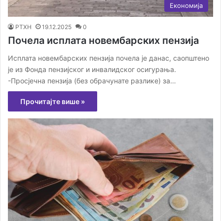
Економија
РТХН
19.12.2025
0
Почела исплата новембарских пензија
Исплата новембарских пензија почела је данас, саопштено
је из Фонда пензијског и инвалидског осигурања.
-Просјечна пензија (без обрачунате разлике) за…
Прочитајте више »