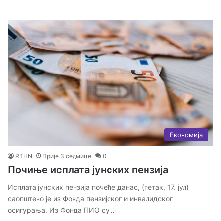
Економија
RTHN
Прије 3 седмице
0
Почиње исплата јунских пензија
Исплата јунских пензија почеће данас, (петак, 17. јул)
саопштено је из Фонда пензијског и инвалидског
осигурања. Из Фонда ПИО су…