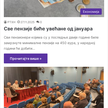
Економија
РТХН
27.11.2025
0
Све пензије биће увећане од јануара
Сви пензионери којима су у последње двије године биле
замрзнуте минималне пензије на 450 еура, у наредној
години ће добити…
Прочитајте више »