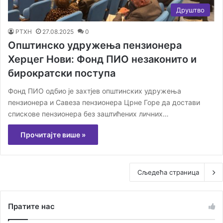
Друштво
РТХН
27.08.2025
0
Општинско удружења пензионера
Херцег Нови: Фонд ПИО незаконито и
бирократски поступа
Фонд ПИО одбио је захтјев општинских удружења
пензионера и Савеза пензионера Црне Горе да достави
спискове пензионера без заштићених личних…
Прочитајте више »
Сљедећа страница
Пратите нас