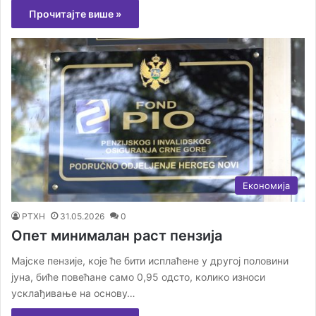
Прочитајте више »
Економија
РТХН
31.05.2026
0
Опет минималан раст пензија
Мајске пензије, које ће бити исплаћене у другој половини
јуна, биће повећане само 0,95 одсто, колико износи
усклађивање на основу…