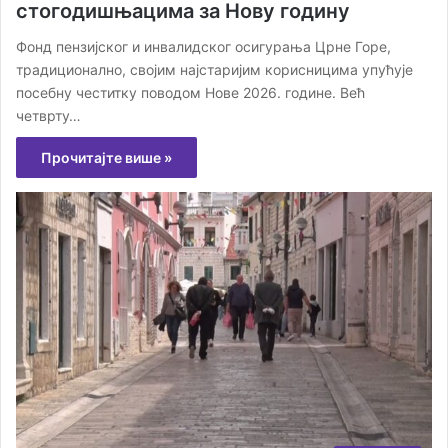
стогодишњацима за Нову годину
Фонд пензијског и инвалидског осигурања Црне Горе,
традиционално, својим најстаријим корисницима упућује
посебну честитку поводом Нове 2026. године. Већ
четврту…
Прочитајте више »