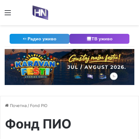
Мени
П
Радио уживо
ТВ уживо
Почетна
/
Fond PIO
Фонд ПИО