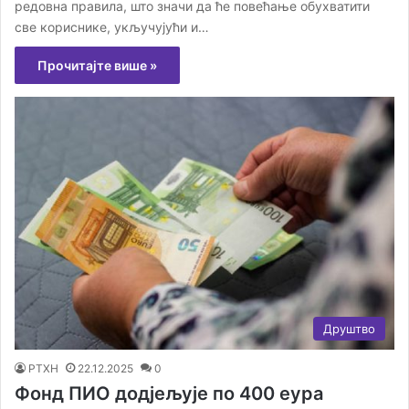
редовна правила, што значи да ће повећање обухватити
све кориснике, укључујући и…
Прочитајте више »
Друштво
РТХН
22.12.2025
0
Фонд ПИО додјељује по 400 еура