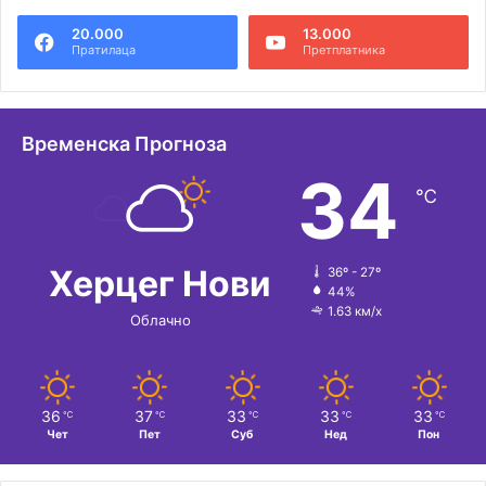
20.000
13.000
Пратилаца
Претплатника
Временска Прогноза
34
℃
Херцег Нови
36º - 27º
44%
1.63 км/х
Облачно
36
37
33
33
33
℃
℃
℃
℃
℃
Чет
Пет
Суб
Нед
Пон