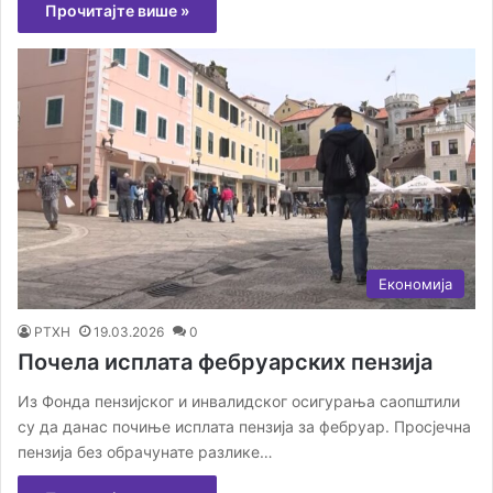
Прочитајте више »
Економија
РТХН
19.03.2026
0
Почела исплата фебруарских пензија
Из Фонда пензијског и инвалидског осигурања саопштили
су да данас почиње исплата пензија за фебруар. Просјечна
пензија без обрачунате разлике…