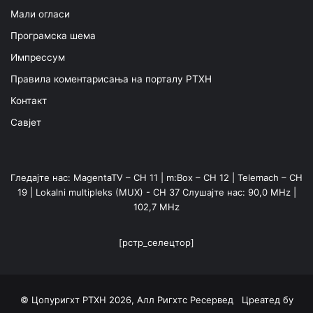
Мали огласи
Програмска шема
Импрессум
Правила коментарисања на порталу РТХН
Контакт
Савјет
Гледајте нас: MagentaTV – CH 11 | m:Box – CH 12 | Telemach – CH
19 | Lokalni multipleks (MUX) - CH 37 Слушајте нас: 90,0 MHz |
102,7 MHz
[рстр_селецтор]
© Цопyригхт РТХН 2026, Алл Ригхтс Ресервед Цреатед бy