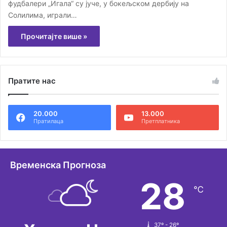
фудбалери „Игала“ су јуче, у бокељском дербију на
Солилима, играли…
Прочитајте више »
Пратите нас
20.000
13.000
Пратилаца
Претплатника
Временска Прогноза
28
℃
37º - 26º