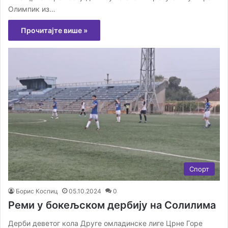
Олимпик из…
Прочитајте више »
Спорт
Борис Коспиц
05.10.2024
0
Реми у бокељском дербију на Солилима
Дерби деветог кола Друге омладинске лиге Црне Горе