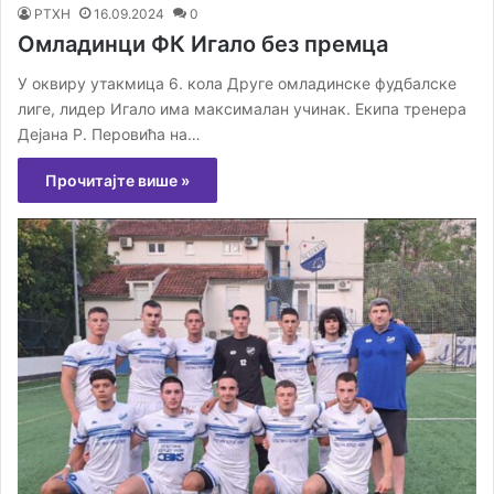
РТХН
16.09.2024
0
Омладинци ФК Игало без премца
У оквиру утакмица 6. кола Друге омладинске фудбалске
лиге, лидер Игало има максималан учинак. Екипа тренера
Дејана Р. Перовића на…
Прочитајте више »