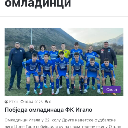
омладинци
Спорт
РТХН
16.04.2025
0
Побједа омладинаца ФК Игало
Омладинци Игала у 22. колу Друге кадетске фудбалске
лиге Црне Горе побиједили су на свом терену екипу Отрант