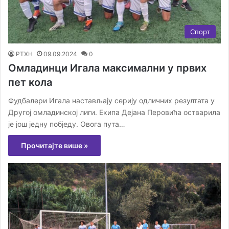
Спорт
РТХН
09.09.2024
0
Омладинци Игала максимални у првих
пет кола
Фудбалери Игала настављају серију одличних резултата у
Другој омладинској лиги. Екипа Дејана Перовића остварила
је још једну побједу. Овога пута…
Прочитајте више »