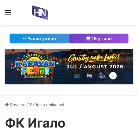
Мени
П
Радио уживо
ТВ уживо
Почетна
/
FK Igalo omladinci
ФК Игало