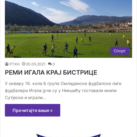
Спорт
РТХН
20.05.2021
0
РЕМИ ИГАЛА КРАЈ БИСТРИЦЕ
У оквиру 16. кола Б групе Омладинске фудбалске лиге
фудбалери Игала јуче су у Никшићу гостовали екипи
Сутјеске и играли…
Прочитајте више »