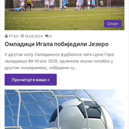
Спорт
РТХН
18.08.2024
0
Омладици Игала побиједили Језеро
У другом колу Омладинске фудбалске лиге Црне Горе
омладинци ФК Игало 1929, одличном игром посебно у
другом полувремену, побједили су…
Прочитајте више »