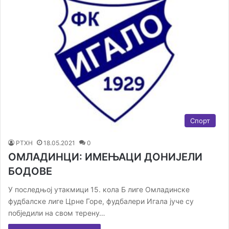
Спорт
РТХН
18.05.2021
0
ОМЛАДИНЦИ: ИМЕЊАЦИ ДОНИЈЕЛИ
БОДОВЕ
У последњој утакмици 15. кола Б лиге Омладинске
фудбалске лиге Црне Горе, фудбалери Игала јуче су
побједили на свом терену…