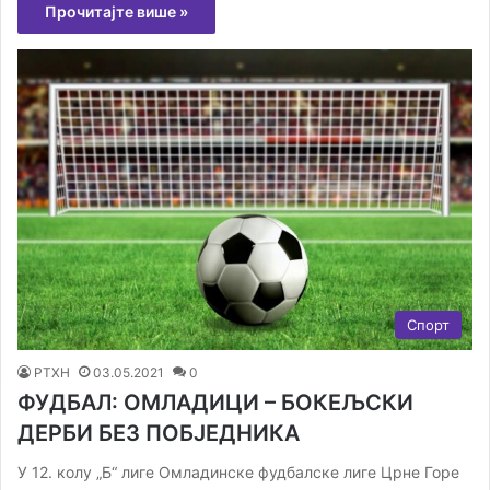
Прочитајте више »
Спорт
РТХН
03.05.2021
0
ФУДБАЛ: ОМЛАДИЦИ – БОКЕЉСКИ
ДЕРБИ БЕЗ ПОБЈЕДНИКА
У 12. колу „Б“ лиге Омладинске фудбалске лиге Црне Горе