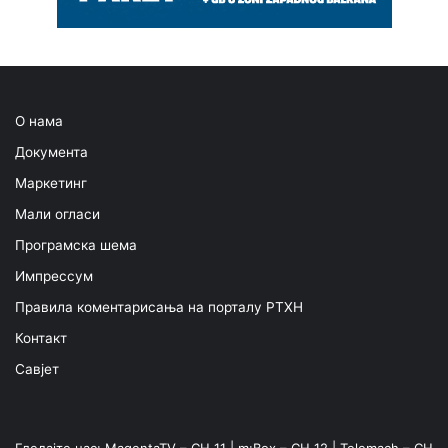
О нама
Документа
Маркетинг
Мали огласи
Програмска шема
Импрессум
Правила коментарисања на порталу РТХН
Контакт
Савјет
Гледајте нас: MagentaTV – CH 11 | m:Box – CH 12 | Telemach – CH