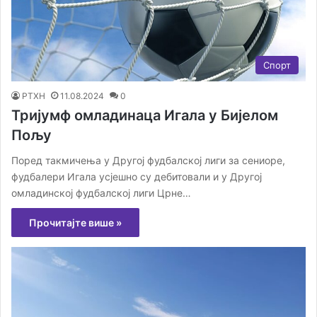
Спорт
РТХН
11.08.2024
0
Тријумф омладинаца Игала у Бијелом
Пољу
Поред такмичења у Другој фудбалској лиги за сениоре,
фудбалери Игала усјешно су дебитовали и у Другој
омладинској фудбалској лиги Црне…
Прочитајте више »