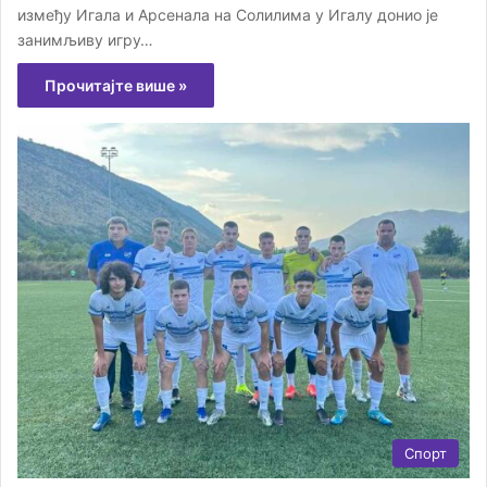
између Игала и Арсенала на Солилима у Игалу донио је
занимљиву игру…
Прочитајте више »
Спорт