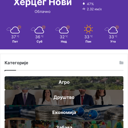
Херцег Нови
47%
2.32 км/х
Облачно
37
36
32
33
33
℃
℃
℃
℃
℃
Пет
Суб
Нед
Пон
Уто
Категорије
Агро
Друштво
Економија
Забава