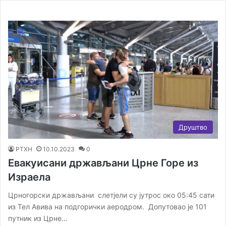
Друштво
РТХН
10.10.2023
0
Евакуисани држављани Црне Горе из
Израела
Црногорски држављани слетјели су јутрос око 05:45 сати
из Тел Авива на подгорички аеродром. Допутовао је 101
путник из Црне…