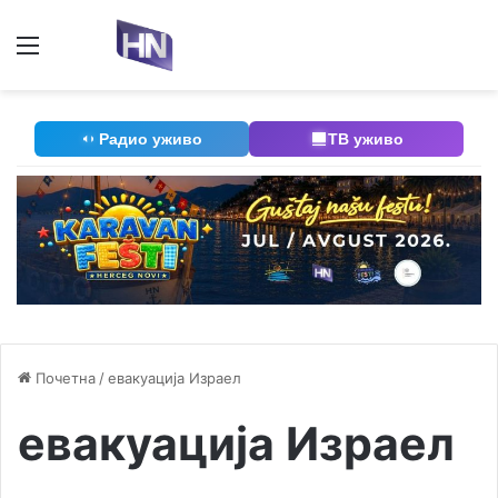
Мени
П
Радио уживо
ТВ уживо
Почетна
/
евакуација Израел
евакуација Израел