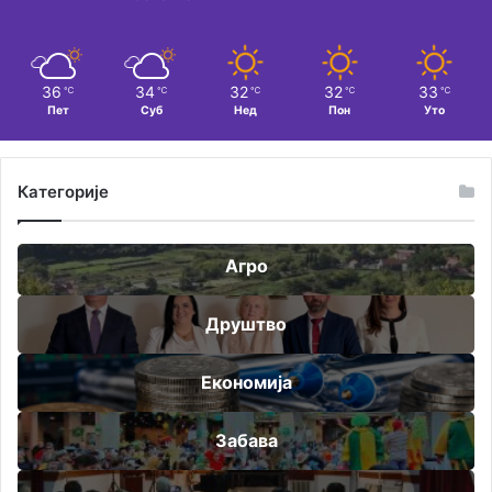
36
34
32
32
33
℃
℃
℃
℃
℃
Пет
Суб
Нед
Пон
Уто
Категорије
Агро
Друштво
Економија
Забава