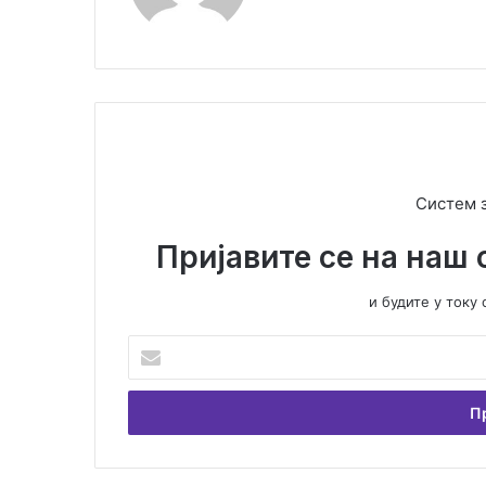
Систем 
Пријавите се на наш 
и будите у ток
У
н
е
с
и
т
е