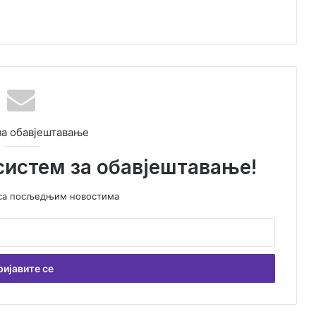
за обавјештавање
систем за обавјештавање!
у са посљедњим новостима