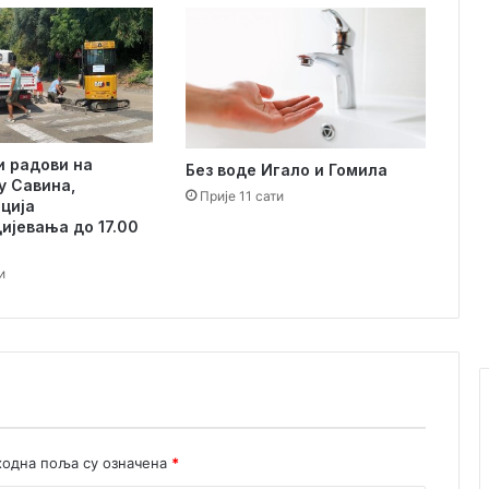
и
ч
к
и
д
о
о
 радови на
д
Без воде Игало и Гомила
у Савина,
б
Прије 11 сати
ција
р
ијевања до 17.00
а
н
и
е
т
и
т
у
л
е
одна поља су означена
*