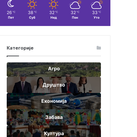
26
38
32
32
33
℃
℃
℃
℃
℃
Пет
Суб
Нед
Пон
Уто
Категорије
Агро
Друштво
Економија
Забава
Култура