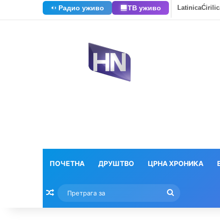
Радио уживо
ТВ уживо
Latinica
Ćirili
ПОЧЕТНА
ДРУШТВО
ЦРНА ХРОНИКА
Насумични текстови
Претрага
за