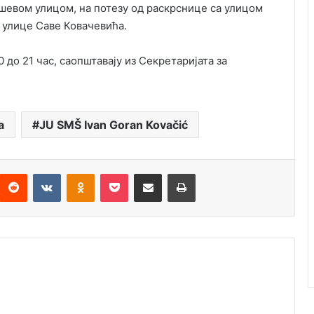
евом улицом, на потезу од раскрснице са улицом
 улице Саве Ковачевића.
0 до 21 час, саопштавају из Секретаријата за
a
JU SMŠ Ivan Goran Kovačić
Reddit
VKontakte
Odnoklassniki
Pocket
Подијели путем емаила
Штампај