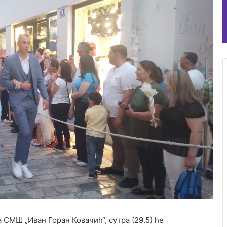
СМШ „Иван Горан Ковачић“, сутра (29.5) ће