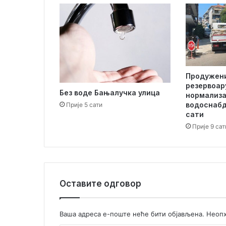
и
с
т
р
а
ж
и
Продужени
в
резервоар
а
Без воде Бањалучка улица
нормализа
њ
водоснабд
Прије 5 сати
а
сати
“
Прије 9 сат
З
а
д
о
в
Оставите одговор
о
љ
с
Ваша адреса е-поште неће бити објављена.
Неопх
т
в