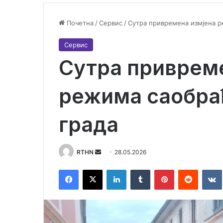
Почетна
/
Сервис
/
Сутра привремена измјена р
Сервис
Сутра приврем
режима саобраћ
града
RTHN
S
28.05.2026
e
Facebook
X
LinkedIn
Tumblr
Pinterest
Reddit
VK
n
d
a
n