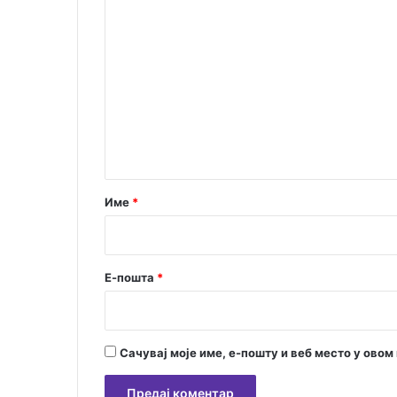
К
о
н
о
а
м
с
е
т
а
н
в
т
н
и
а
к
р
Име
*
а
п
*
о
с
Е-пошта
*
л
о
м
”
Сачувај моје име, е-пошту и веб место у ово