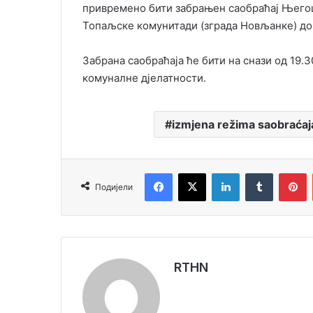
привремено бити забрањен саобраћај Његош
Топаљске комунитади (зграда Новљанке) до
Забрана саобраћаја ће бити на снази од 19.3
комуналне дјелатности.
izmjena režima saobraćaj
Facebook
X
LinkedIn
Tumblr
Pinterest
Подијели
RTHN