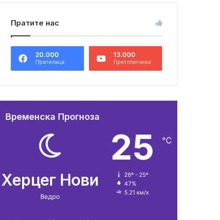
Пратите нас
20.000
13.000
Пратилаца
Претплатника
Временска Прогноза
25
℃
Херцег Нови
26º - 25º
47%
5.21 км/х
Ведро