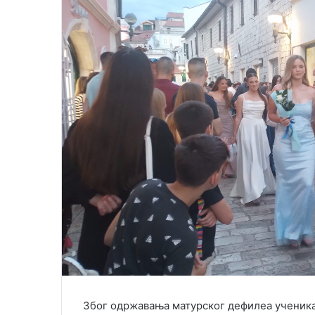
e
m
a
i
l
Због одржавања матурског дефилеа ученика 