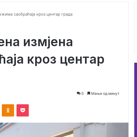
ежима саобраћаја кроз центар града
ена измјена
аја кроз центар
0
Мање од минут
ontakte
Odnoklassniki
Pocket