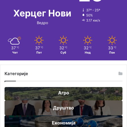
Херцег Нови
37º - 25º
50%
3.17 км/х
Ведро
37
37
32
32
33
℃
℃
℃
℃
℃
Чет
Пет
Суб
Нед
Пон
Категорије
Агро
Друштво
Економија