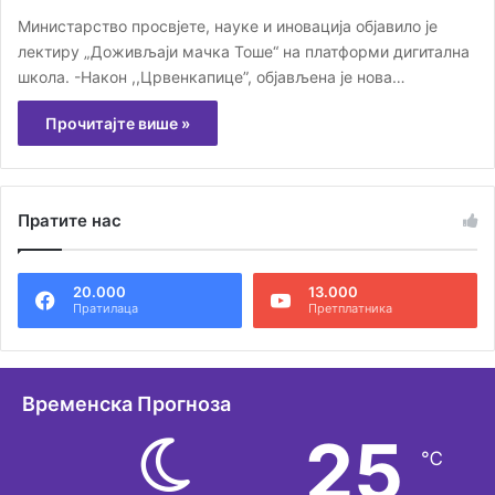
Министарство просвјете, науке и иновација објавило је
лектиру „Доживљаји мачка Тоше“ на платформи дигитална
школа. -Након ,,Црвенкапице”, објављена је нова…
Прочитајте више »
Пратите нас
20.000
13.000
Пратилаца
Претплатника
Временска Прогноза
25
℃