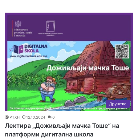
Друштво
РТХН
12.10.2024
0
Лектира „Доживљаји мачка Тоше“ на
платформи дигитална школа