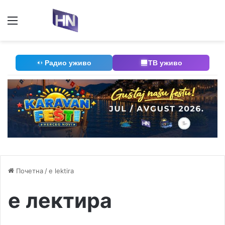
Мени
П
Радио уживо
ТВ уживо
Почетна
/
e lektira
е лектира