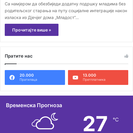
Са намјером да обезбиједи додатну подршку младима без
родитељског старања на путу социјалне интеграције након
изласка из Дјечјег дома „Младост“…
Прочитајте више »
Пратите нас
20.000
13.000
Пратилаца
Претплатника
Временска Прогноза
27
℃