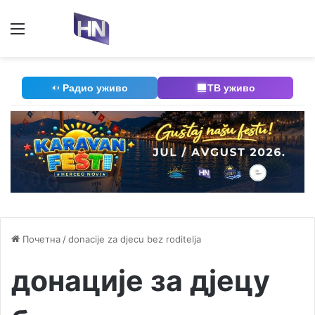
Мени
П
Радио уживо
ТВ уживо
Почетна
/
donacije za djecu bez roditelja
донације за дјецу