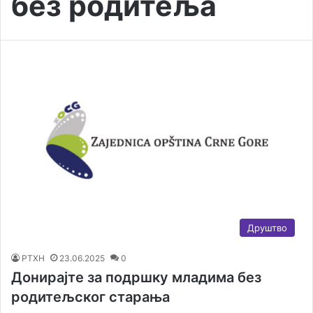
без родитеља
Друштво
РТХН
23.06.2025
0
Донирајте за подршку младима без
родитељског старања