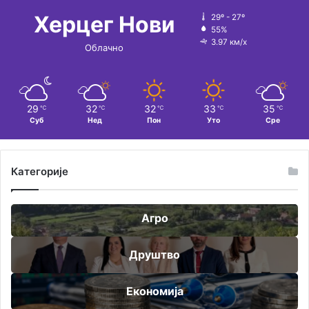
Херцег Нови
29º - 27º
55%
3.97 км/х
Облачно
29
32
32
33
35
℃
℃
℃
℃
℃
Суб
Нед
Пон
Уто
Сре
Категорије
Агро
Друштво
Економија