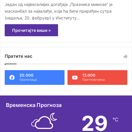
Један од највеселијих догађаја „Празника мимозе“ је
маскенбал за најмлађе, који ће бити приређен сутра
(недеља, 20. фебруар) у Институту…
Прочитајте више »
Пратите нас
20.000
13.000
Пратилаца
Претплатника
Временска Прогноза
29
℃