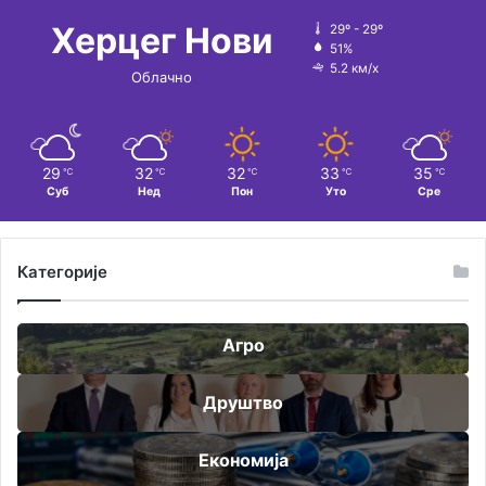
Херцег Нови
29º - 29º
51%
5.2 км/х
Облачно
29
32
32
33
35
℃
℃
℃
℃
℃
Суб
Нед
Пон
Уто
Сре
Категорије
Агро
Друштво
Економија