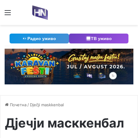
Мени
П
Радио уживо
ТВ уживо
Почетна
/
Dječji maskkenbal
Дјечји масккенбал