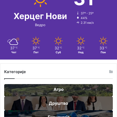
Херцег Нови
37º - 25º
44%
2.31 км/х
Ведро
37
37
32
32
33
℃
℃
℃
℃
℃
Чет
Пет
Суб
Нед
Пон
Категорије
Агро
Друштво
Економија