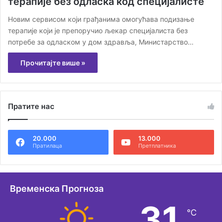
терапије без одласка код специјалисте
Новим сервисом који грађанима омогућава подизање
терапије који је препоручио љекар специјалиста без
потребе за одласком у дом здравља, Министарство…
Прочитајте више »
Пратите нас
20.000
13.000
Пратилаца
Претплатника
Временска Прогноза
31
℃