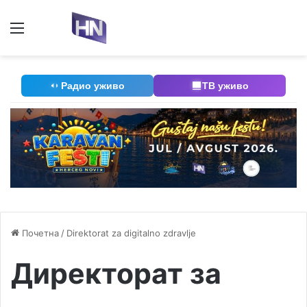
Мени
П
Радио уживо
ТВ уживо
Почетна
/
Direktorat za digitalno zdravlje
Директорат за