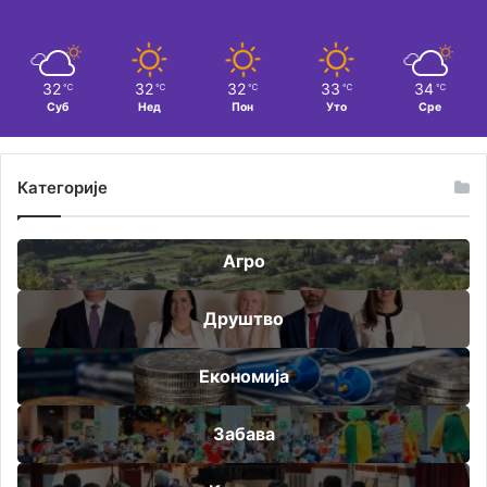
32
32
32
33
34
℃
℃
℃
℃
℃
Суб
Нед
Пон
Уто
Сре
Категорије
Агро
Друштво
Економија
Забава