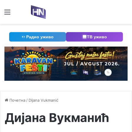
Мени
П
Радио уживо
ТВ уживо
Почетна
/
Dijana Vukmanić
Дијана Вукманић