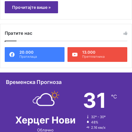
Прочитајте више »
Пратите нас
20.000
13.000
Пратилаца
Претплатника
Временска Прогноза
31
℃
Херцег Нови
32º - 30º
48%
2.16 км/х
Облачно