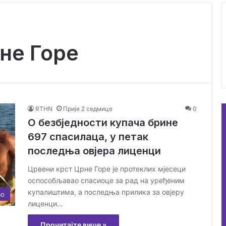
не Горе
RTHN
Прије 2 седмице
0
О безбједности купача брине
697 спасилаца, у петак
последња овјера лиценци
Црвени крст Црне Горе је протеклих мјесеци
оспособљавао спасиоце за рад на уређеним
купалиштима, а последња прилика за овјеру
во
лиценци…
Прочитајте више »