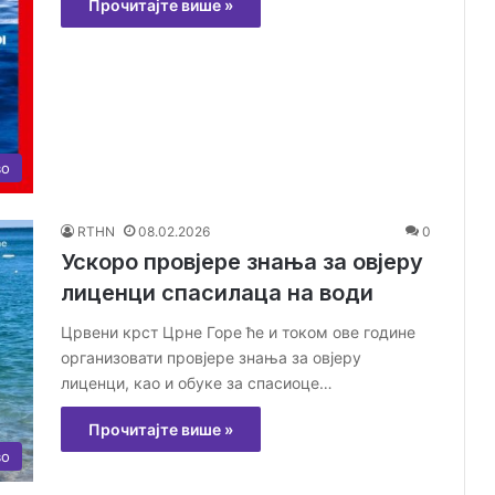
Прочитајте више »
во
RTHN
08.02.2026
0
Ускоро провјере знања за овјеру
лиценци спасилаца на води
Црвени крст Црне Горе ће и током ове године
организовати провјере знања за овјеру
лиценци, као и обуке за спасиоце…
Прочитајте више »
во