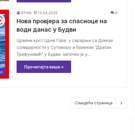
RTHN
13.04.2025
0
Нова провјера за спасиоце на
води данас у Будви
Црвени крст Црне Горе, у сарадњи са Домом
солидарности у Сутомору и базеном “Драган
Трифуновић” у Будви, започео је у…
Прочитајте више »
во
Сљедећа страница