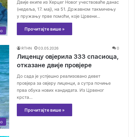
Двије екипе из Херцег Новог учествоваће данас
(недеља, 17. мај), на 51. Државном такмичењу
у пружању прве помоћи, које Црвени…
Прочитајте више »
во
RTHN
03.05.2026
0
Лиценцу овјерила 333 спасиоца,
отказане двије провјере
До сада је успјешно реализовано девет
провјера за овјеру лиценци, а сутра почиње
прва обука нових кандидата. Из Црвеног
крста…
Прочитајте више »
во