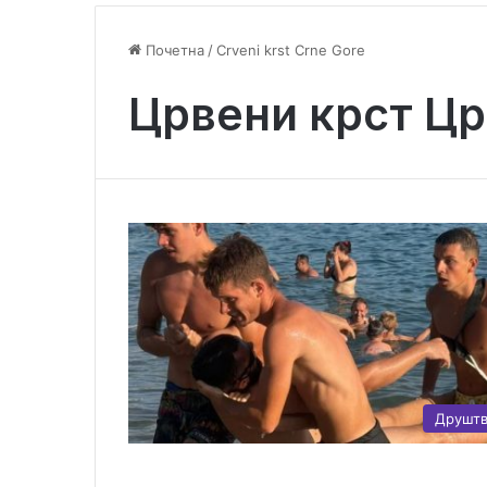
Почетна
/
Crveni krst Crne Gore
Црвени крст Цр
Друшт