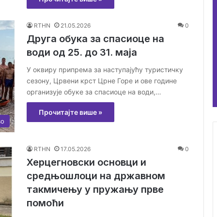
RTHN
21.05.2026
0
Друга обука за спасиоце на
води од 25. до 31. маја
У оквиру припрема за наступајућу туристичку
сезону, Црвени крст Црне Горе и ове године
организује обуке за спасиоце на води,…
Прочитајте више »
во
RTHN
17.05.2026
0
Херцегновски основци и
средњошлоци на државном
такмичењу у пружању прве
помоћи