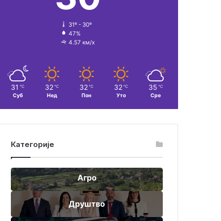
31º - 30º
47%
4.57 км/х
31
32
32
32
35
℃
℃
℃
℃
℃
Суб
Нед
Пон
Уто
Сре
Категорије
Агро
Друштво