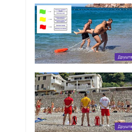
Друшт
Друшт