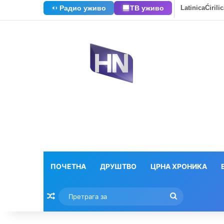
Радио уживо
ТВ уживо
Latinica
Ćirili
ПОЧЕТНА
ДРУШТВО
ЦРНА ХРОНИКА
Насумични текстови
Претрага
за