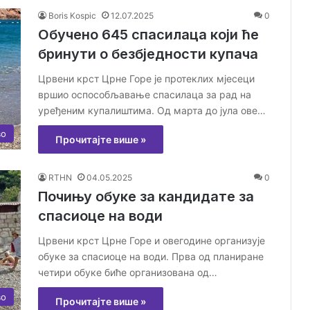
Boris Kospic
12.07.2025
0
Обучено 645 спасилаца који ће
бринути о безбједности купача
Црвени крст Црне Горе је протеклих мјесеци
вршио оспособљавање спасилаца за рад на
уређеним купалиштима. Од марта до јула ове…
во
Прочитајте више »
RTHN
04.05.2025
0
Почињу обуке за кандидате за
спасиоце на води
Црвени крст Црне Горе и овегодине организује
обуке за спасиоце на води. Прва од планиране
четири обуке биће организована од…
во
Прочитајте више »