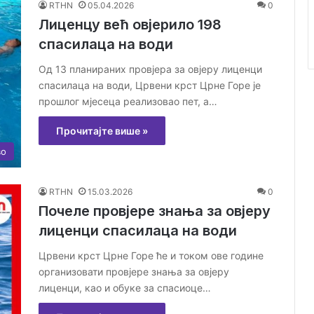
RTHN
05.04.2026
0
Лиценцу већ овјерило 198
спасилаца на води
Од 13 планираних провјера за овјеру лиценци
спасилаца на води, Црвени крст Црне Горе је
прошлог мјесеца реализовао пет, а…
Прочитајте више »
во
RTHN
15.03.2026
0
Почеле провјере знања за овјеру
лиценци спасилаца на води
Црвени крст Црне Горе ће и током ове године
организовати провјере знања за овјеру
лиценци, као и обуке за спасиоце…