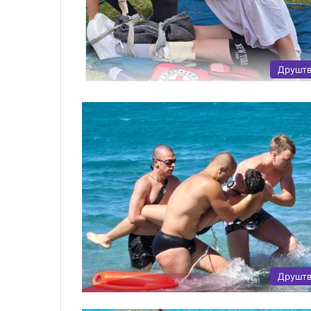
Друшт
Друшт