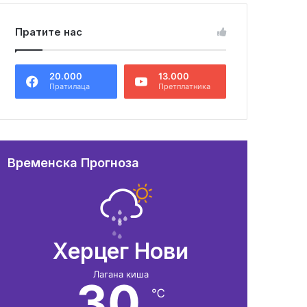
Пратите нас
20.000
13.000
Пратилаца
Претплатника
Временска Прогноза
Херцег Нови
Лагана киша
30
℃