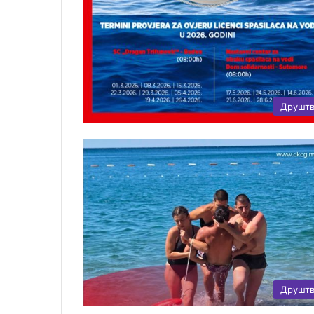
Друшт
Друшт