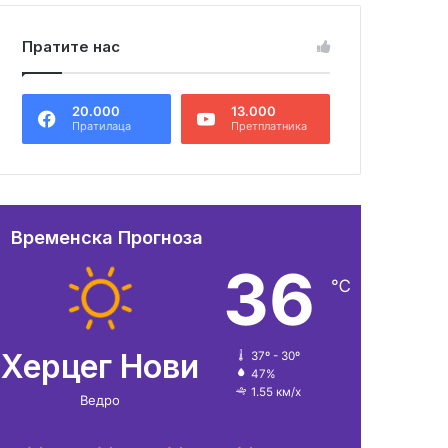
Пратите нас
20.000
13.000
Пратилаца
Претплатника
Временска Прогноза
36
℃
Херцег Нови
37º - 30º
47%
1.55 км/х
Ведро