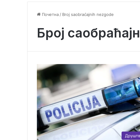
Почетна
/
Broj saobraćajnih nezgode
Број саобраћај
Друшт