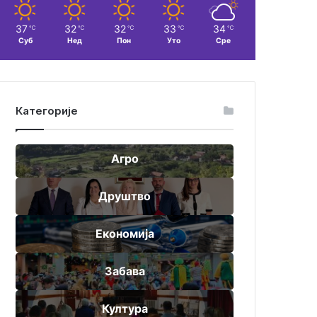
37
32
32
33
34
℃
℃
℃
℃
℃
Суб
Нед
Пон
Уто
Сре
Категорије
Агро
Друштво
Економија
Забава
Култура