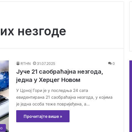
них незгоде
RTHN
31.07.2025
0
Јуче 21 саобраћајна незгода,
једна у Херцег Новом
У Црној Гори је у последња 24 сата
евидентирана 21 саобраћајна незгода, у којима
је једна особа теже повријеђена, а…
Прочитајте више »
во