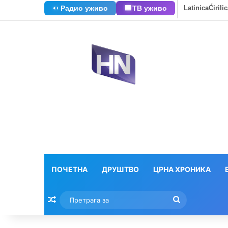
Радио уживо
ТВ уживо
Latinica
Ćirili
ПОЧЕТНА
ДРУШТВО
ЦРНА ХРОНИКА
Насумични текстови
Претрага
за